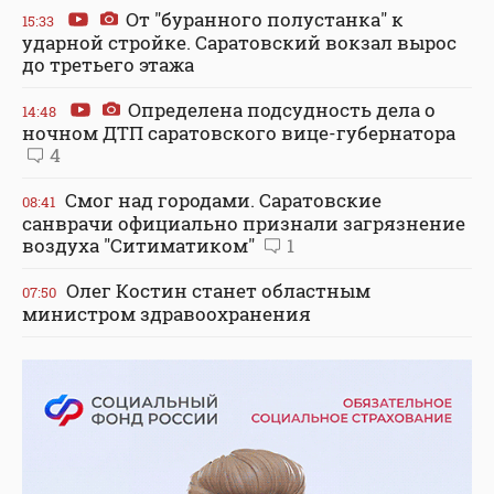
От "буранного полустанка" к
15:33
ударной стройке. Саратовский вокзал вырос
до третьего этажа
Определена подсудность дела о
14:48
ночном ДТП саратовского вице-губернатора
4
Смог над городами. Саратовские
08:41
санврачи официально признали загрязнение
воздуха "Ситиматиком"
1
Олег Костин станет областным
07:50
министром здравоохранения