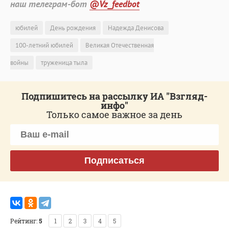
наш телеграм-бот
@Vz_feedbot
юбилей
День рождения
Надежда Денисова
100-летний юбилей
Великая Отечественная
войны
труженица тыла
Подпишитесь на рассылку ИА "Взгляд-
инфо"
Только самое важное за день
Подписаться
Рейтинг:
5
1
2
3
4
5