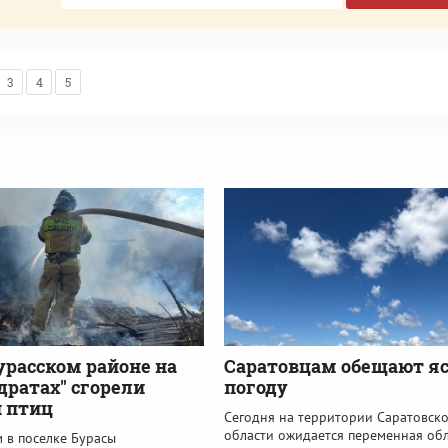
3
4
5
урасском районе на
Саратовцам обещают я
адратах" сгорели
погоду
 птиц
Сегодня на территории Саратовск
области ожидается переменная об
 в поселке Бурасы