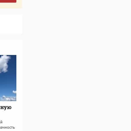
сную
ой
лачность