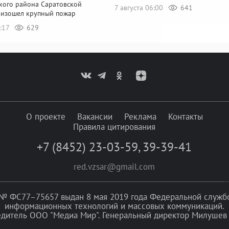
кого района Саратовской
7 августа 06:00
641
оизошел крупный пожар
3:17
629
О проекте
Вакансии
Реклама
Контакты
Правила цитирования
+7 (8452) 23-03-59
,
39-39-41
red.vzsar@gmail.com
№ ФС77–75657 выдан 8 мая 2019 года Федеральной службой
информационных технологий и массовых коммуникаций.
едитель ООО "Медиа Мир". Генеральный директор Милушев 