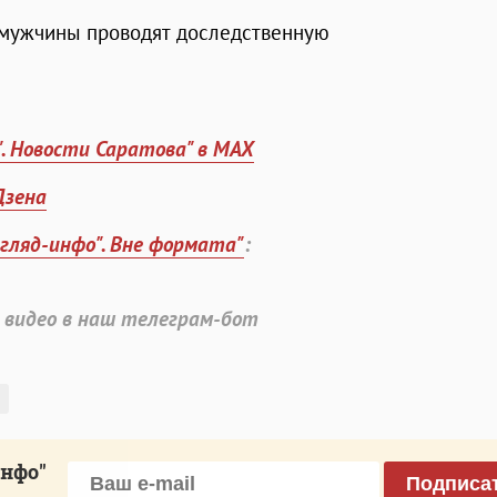
 мужчины проводят доследственную
". Новости Саратова" в MAX
Дзена
згляд-инфо". Вне формата"
:
 видео в наш телеграм-бот
инфо"
Подписа