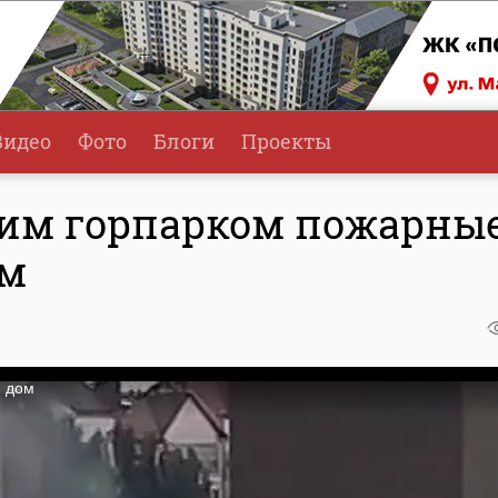
Видео
Фото
Блоги
Проекты
ким горпарком пожарны
ом