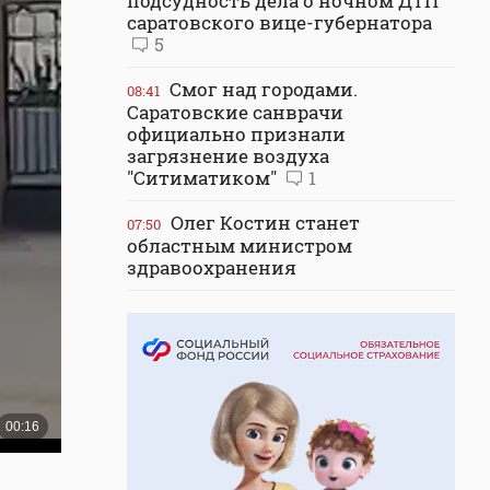
подсудность дела о ночном ДТП
саратовского вице-губернатора
5
Смог над городами.
08:41
Саратовские санврачи
официально признали
загрязнение воздуха
"Ситиматиком"
1
Олег Костин станет
07:50
областным министром
здравоохранения