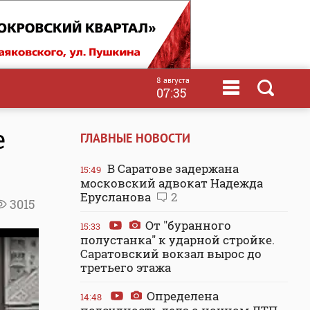
8 августа
07:35
е
ГЛАВНЫЕ НОВОСТИ
В Саратове задержана
15:49
московский адвокат Надежда
Ерусланова
2
3015
От "буранного
15:33
полустанка" к ударной стройке.
Саратовский вокзал вырос до
третьего этажа
Определена
14:48