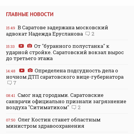
ГЛАВНЫЕ НОВОСТИ
В Саратове задержана московский
15:49
адвокат Надежда Ерусланова
2
От "буранного полустанка" к
15:33
ударной стройке. Саратовский вокзал вырос
до третьего этажа
Определена подсудность дела о
14:48
ночном ДТП саратовского вице-губернатора
7
Смог над городами. Саратовские
08:41
санврачи официально признали загрязнение
воздуха "Ситиматиком"
2
Олег Костин станет областным
07:50
министром здравоохранения