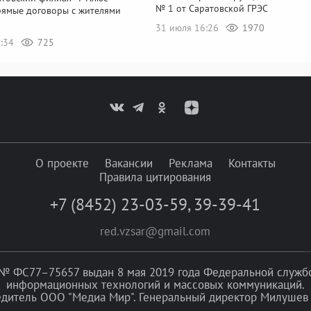
№ 1 от Саратовской ГРЭС
рямые договоры с жителями
31 июля 16:26
1970
6:34
725
О проекте
Вакансии
Реклама
Контакты
Правила цитирования
+7 (8452) 23-03-59
,
39-39-41
red.vzsar@gmail.com
№ ФС77–75657 выдан 8 мая 2019 года Федеральной службой
информационных технологий и массовых коммуникаций.
едитель ООО "Медиа Мир". Генеральный директор Милушев 