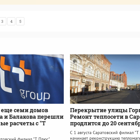
3
4
5
 еще семи домов
Перекрытие улицы Горь
а и Балакова перешли
Ремонт теплосети в Са
ые расчеты с "Т
продлится до 20 сентяб
С 1 августа Саратовский филиал "Т
начинает реконструкцию тепломаг
атовский филиал "Т Плюс"