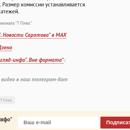
. Размер комиссии устанавливается
латежей.
филиала "Т Плюс"
". Новости Саратова" в MAX
Дзена
згляд-инфо". Вне формата"
:
 видео в наш телеграм-бот
ыТ Плюс
инфо"
Подписа