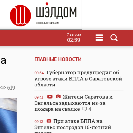
7 августа
02:59
на
ГЛАВНЫЕ НОВОСТИ
Губернатор предупредил об
09:54
угрозе атаки БПЛА в Саратовской
области
619
Жители Саратова и
09:41
Энгельса задыхаются из-за
пожара на свалке
4
При атаке БПЛА на
09:12
Энгельс пострадал 16-летний