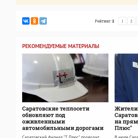
Рейтинг:
2
1
2
РЕКОМЕНДУЕМЫЕ МАТЕРИАЛЫ
Саратовские теплосети
Жители
обновляют под
Саратов
оживленными
на прям
автомобильными дорогами
Плюс"
Саратовский филиал "Т Плюс" проводит
В июле Сар