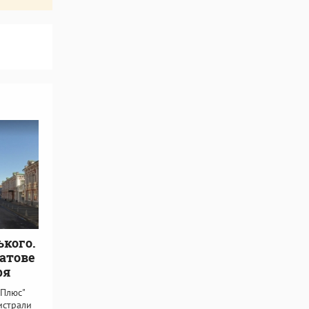
кого.
ратове
ря
 Плюс"
истрали