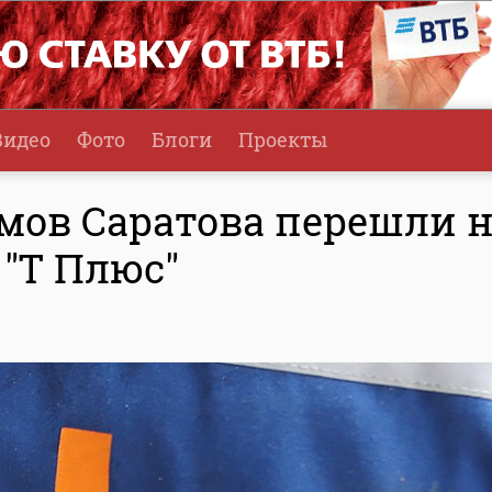
Видео
Фото
Блоги
Проекты
мов Саратова перешли 
 "Т Плюс"