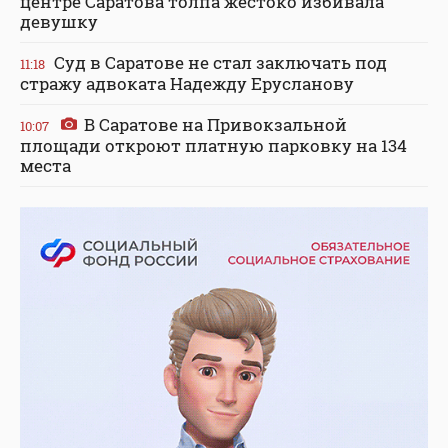
центре Саратова толпа жестоко избивала
девушку
Суд в Саратове не стал заключать под
11:18
стражу адвоката Надежду Ерусланову
В Саратове на Привокзальной
10:07
площади откроют платную парковку на 134
места