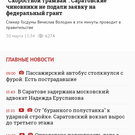
"Скоростной трамвай". Саратовские
чиновники не подали заявку на
федеральный грант
Спикер Госдумы Вячеслав Володин в эти минуты проводит в
правительстве
30 марта 15:34
6274
ГЛАВНЫЕ НОВОСТИ
Пассажирский автобус столкнулся с
09:00
фурой. Есть пострадавшие
В Саратове задержана московский
15:49
адвокат Надежда Ерусланова
От "буранного полустанка" к
15:33
ударной стройке. Саратовский вокзал вырос
до третьего этажа
Определена подсудность дела о