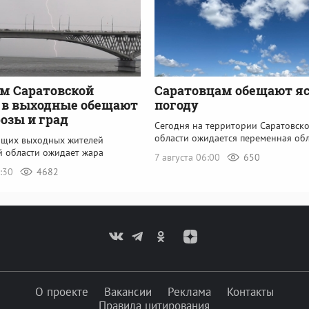
м Саратовской
Саратовцам обещают я
 в выходные обещают
погоду
розы и град
Сегодня на территории Саратовск
области ожидается переменная об
ящих выходных жителей
й области ожидает жара
7 августа 06:00
650
2:30
4682
О проекте
Вакансии
Реклама
Контакты
Правила цитирования