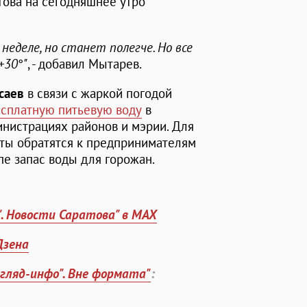
това на сегодняшнее утро
неделе, но станет полегче. Но все
+30
°
"
, - добавил Мытарев.
саев
в связи с жаркой погодой
есплатную питьевую воду
в
инистрациях районов и мэрии. Для
еты обратятся к предпринимателям
пе запас воды для горожан.
". Новости Саратова" в MAX
Дзена
згляд-инфо". Вне формата"
: