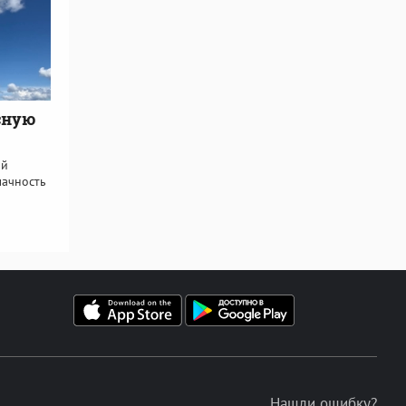
сную
ой
лачность
Нашли ошибку?