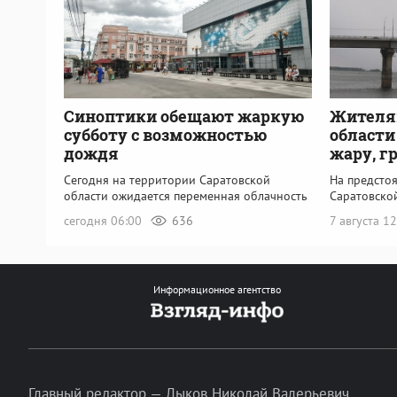
Синоптики обещают жаркую
Жителя
субботу с возможностью
области
дождя
жару, г
Сегодня на территории Саратовской
На предсто
области ожидается переменная облачность
Саратовско
сегодня 06:00
636
7 августа 1
Информационное агентство
Главный редактор — Лыков Николай Валерьевич