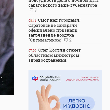
подсудность дела о ночном ДТП
саратовского вице-губернатора
7
Смог над городами.
08:41
Саратовские санврачи
официально признали
загрязнение воздуха
"Ситиматиком"
2
Олег Костин станет
07:50
областным министром
здравоохранения