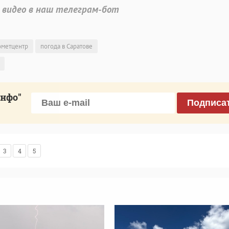
 видео в наш телеграм-бот
ометцентр
погода в Саратове
инфо"
Подписа
3
4
5