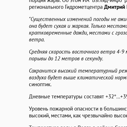
порция жары. Об этом ИА "Взгляд-инфо" 
регионального Гидрометцентра
Дмитрий
"Существенных изменений погоды не ожи
она будет сухая и жаркая. Только места
кратковременные дожди, местами с гроз
ветра.
Средняя скорость восточного ветра 4-9 м
порывы до 12 метров в секунду.
Сохранится высокий температурный реж
воздуха будет выше климатической нормы
синоптик.
Дневные температуры составят +32°…+39
Уровень пожарной опасности в большинст
высокий, местами, как чрезвычайно высо