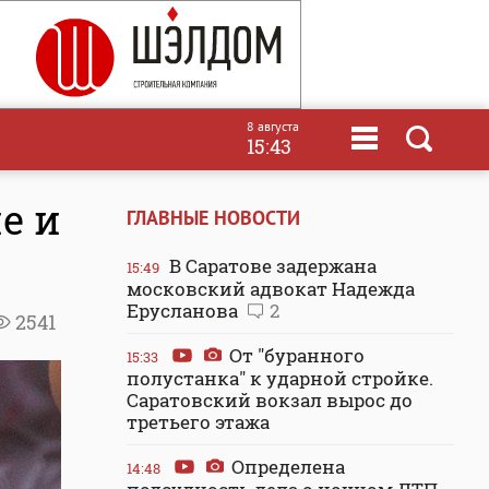
8 августа
15:43
е и
ГЛАВНЫЕ НОВОСТИ
В Саратове задержана
15:49
московский адвокат Надежда
Ерусланова
2
2541
От "буранного
15:33
полустанка" к ударной стройке.
Саратовский вокзал вырос до
третьего этажа
Определена
14:48