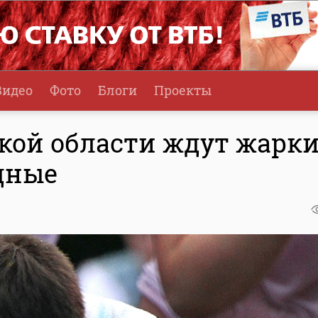
Видео
Фото
Блоги
Проекты
кой области ждут жарки
дные