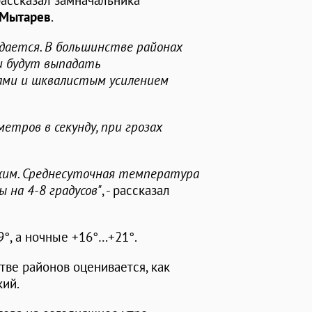
рассказал замначальника
 Мытарев
.
дается. В большинстве районах
ми будут выпадать
ами и шквалистым усилением
етров в секунду, при грозах
им. Среднесуточная температура
 на 4-8 градусов"
, - рассказал
°, а ночные +16°…+21°.
ве районов оценивается, как
кий.