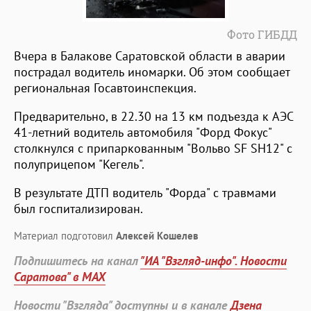
Фото ГИБДД
Вчера в Балакове Саратовской области в аварии
пострадал водитель иномарки. Об этом сообщает
региональная Госавтоинспекция.
Предварительно, в 22.30 на 13 км подъезда к АЭС
41-летний водитель автомобиля "Форд Фокус"
столкнулся с припаркованным "Вольво SF SH12" с
полуприцепом "Кегель".
В результате ДТП водитель "Форда" с травмами
был госпитализирован.
Материал подготовил
Алексей Кошелев
Подпишитесь на канал
"ИА "Взгляд-инфо". Новости
Саратова" в MAX
Новости "Взгляда" доступны и в канале
Дзена