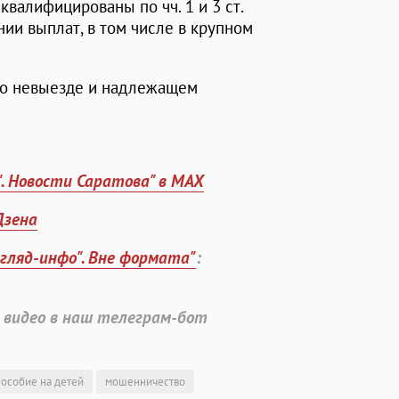
квалифицированы по чч. 1 и 3 ст.
ии выплат, в том числе в крупном
 о невыезде и надлежащем
". Новости Саратова" в MAX
Дзена
згляд-инфо". Вне формата"
:
 видео в наш телеграм-бот
пособие на детей
мошенничество