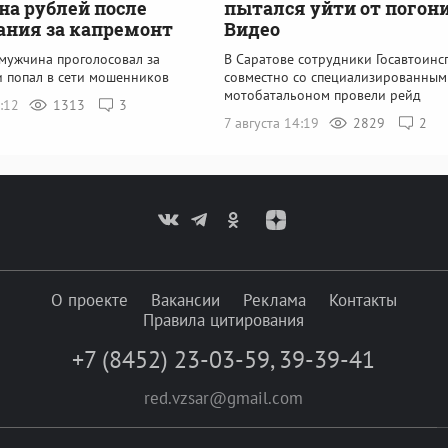
а рублей после
пытался уйти от погони
ания за капремонт
Видео
 мужчина проголосовал за
В Саратове сотрудники Госавтоинс
и попал в сети мошенников
совместно со специализированным
мотобатальоном провели рейд
7:12
1313
3
7 августа 14:19
2829
2
О проекте
Вакансии
Реклама
Контакты
Правила цитирования
+7 (8452) 23-03-59
,
39-39-41
red.vzsar@gmail.com