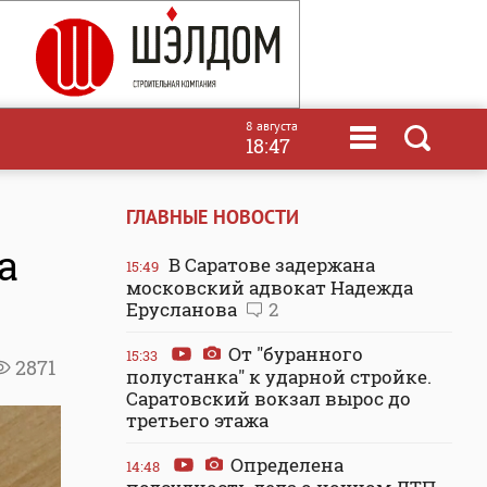
8 августа
18:47
ГЛАВНЫЕ НОВОСТИ
а
В Саратове задержана
15:49
московский адвокат Надежда
Ерусланова
2
От "буранного
15:33
2871
полустанка" к ударной стройке.
Саратовский вокзал вырос до
третьего этажа
Определена
14:48