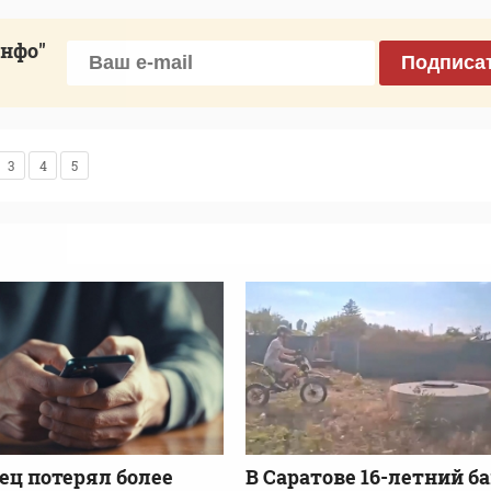
инфо"
Подписа
3
4
5
ец потерял более
В Саратове 16-летний б