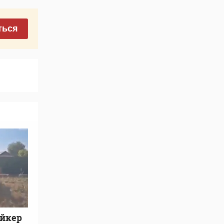
ться
айкер