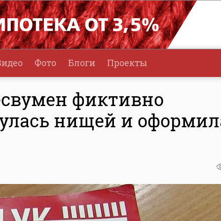
Видео
Фото
Блоги
Проекты
есвумен фиктивно
нулась нищей и оформил