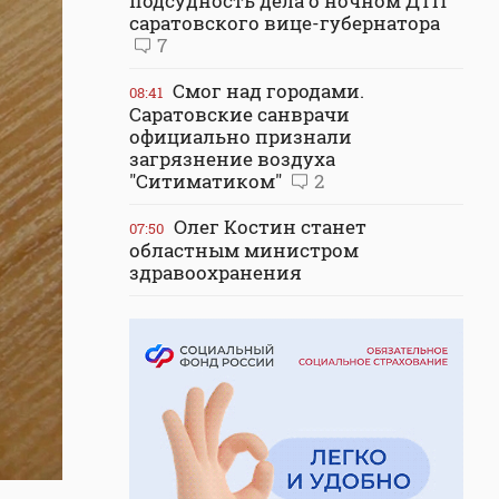
подсудность дела о ночном ДТП
саратовского вице-губернатора
7
Смог над городами.
08:41
Саратовские санврачи
официально признали
загрязнение воздуха
"Ситиматиком"
2
Олег Костин станет
07:50
областным министром
здравоохранения