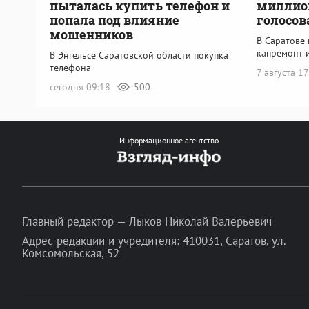
пыталась купить телефон и
миллион
попала под влияние
голосов
мошенников
В Саратове
капремонт 
В Энгельсе Саратовской области покупка
телефона
7 августа 1
сегодня 09:18
500
Информационное агентство
Главный редактор — Лыков Николай Валерьевич
Адрес редакции и учредителя: 410031, Саратов, ул.
Комсомольская, 52