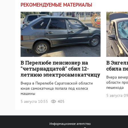
РЕКОМЕНДУЕМЫЕ МАТЕРИАЛЫ
В Перелюбе пенсионер на
В Энгел
"четырнадцатой" сбил 12-
сбила п
летнюю электросамокатчицу
Вчера вечер
области пр
Вчера в Перелюбе Саратовской области
пешехода
юная самокатчица попала под колеса
машины
5 августа 0
5 августа 10:55
405
Информационное агентство