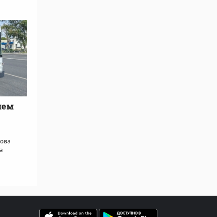
ием
това
а