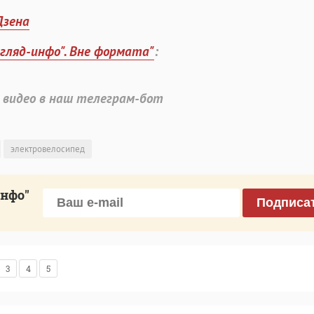
Дзена
згляд-инфо". Вне формата"
:
 видео в наш телеграм-бот
электровелосипед
инфо"
Подписа
3
4
5