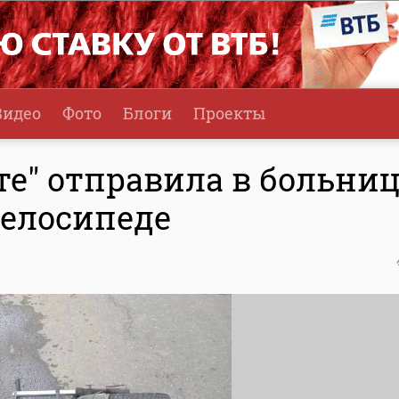
Видео
Фото
Блоги
Проекты
те" отправила в больни
велосипеде