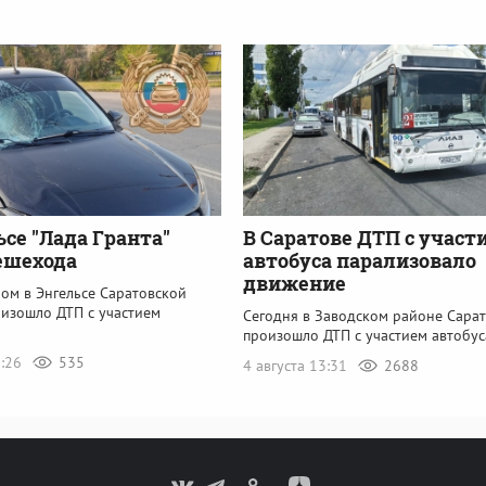
ьсе "Лада Гранта"
В Саратове ДТП с участ
ешехода
автобуса парализовало
движение
ом в Энгельсе Саратовской
оизошло ДТП с участием
Сегодня в Заводском районе Сара
произошло ДТП с участием автобус
9:26
535
4 августа 13:31
2688