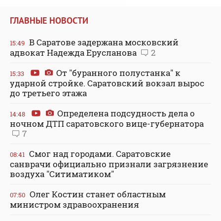
ГЛАВНЫЕ НОВОСТИ
В Саратове задержана московский
15:49
адвокат Надежда Ерусланова
2
От "буранного полустанка" к
15:33
ударной стройке. Саратовский вокзал вырос
до третьего этажа
Определена подсудность дела о
14:48
ночном ДТП саратовского вице-губернатора
7
Смог над городами. Саратовские
08:41
санврачи официально признали загрязнение
воздуха "Ситиматиком"
Олег Костин станет областным
07:50
министром здравоохранения