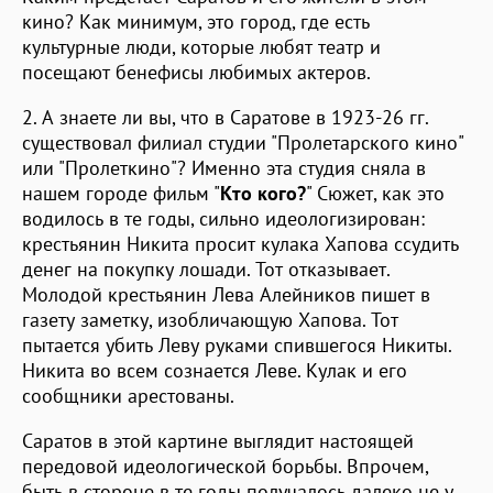
кино? Как минимум, это город, где есть
культурные люди, которые любят театр и
посещают бенефисы любимых актеров.
2. А знаете ли вы, что в Саратове в 1923-26 гг.
существовал филиал студии "Пролетарского кино"
или "Пролеткино"? Именно эта студия сняла в
нашем городе фильм "
Кто кого?
" Сюжет, как это
водилось в те годы, сильно идеологизирован:
крестьянин Никита просит кулака Хапова ссудить
денег на покупку лошади. Тот отказывает.
Молодой крестьянин Лева Алейников пишет в
газету заметку, изобличающую Хапова. Тот
пытается убить Леву руками спившегося Никиты.
Никита во всем сознается Леве. Кулак и его
сообщники арестованы.
Саратов в этой картине выглядит настоящей
передовой идеологической борьбы. Впрочем,
быть в стороне в те годы получалось далеко не у