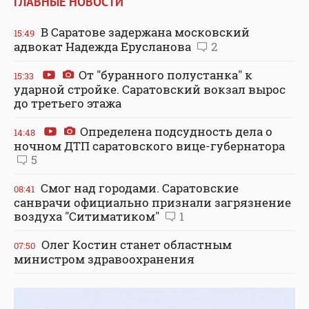
ГЛАВНЫЕ НОВОСТИ
В Саратове задержана московский
15:49
адвокат Надежда Ерусланова
2
От "буранного полустанка" к
15:33
ударной стройке. Саратовский вокзал вырос
до третьего этажа
Определена подсудность дела о
14:48
ночном ДТП саратовского вице-губернатора
5
Смог над городами. Саратовские
08:41
санврачи официально признали загрязнение
воздуха "Ситиматиком"
1
Олег Костин станет областным
07:50
министром здравоохранения