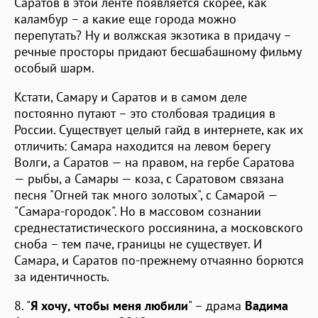
Саратов в этой ленте появляется скорее, как
каламбур – а какие еще города можно
перепутать? Ну и волжская экзотика в придачу –
речные просторы придают бесшабашному фильму
особый шарм.
Кстати, Самару и Саратов и в самом деле
постоянно путают – это столбовая традиция в
России. Существует целый гайд в интернете, как их
отличить: Самара находится на левом берегу
Волги, а Саратов — на правом, на гербе Саратова
— рыбы, а Самары — коза, с Саратовом связана
песня "Огней так много золотых", с Самарой —
"Самара-городок". Но в массовом сознании
среднестатистического россиянина, а московского
сноба – тем паче, границы не существует. И
Самара, и Саратов по-прежнему отчаянно борются
за идентичность.
8. "
Я хочу, чтобы меня любили
" – драма
Вадима