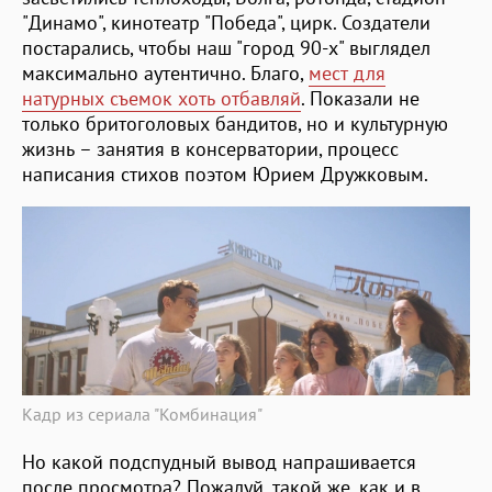
"Динамо", кинотеатр "Победа", цирк. Создатели
постарались, чтобы наш "город 90-х" выглядел
максимально аутентично. Благо,
мест для
натурных съемок хоть отбавляй
. Показали не
только бритоголовых бандитов, но и культурную
жизнь – занятия в консерватории, процесс
написания стихов поэтом Юрием Дружковым.
Кадр из сериала "Комбинация"
Но какой подспудный вывод напрашивается
после просмотра? Пожалуй, такой же, как и в