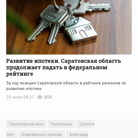
Развитие ипотеки. Саратовская область
продолжает падать в федеральном
рейтинге
За год позиции Саратовской области в рейтинге регионов по
развитию ипотеки
20 июля 08:27
858
Пролетарское кино
Пролеткино
Строится
мост
Очарованный странник
Александр