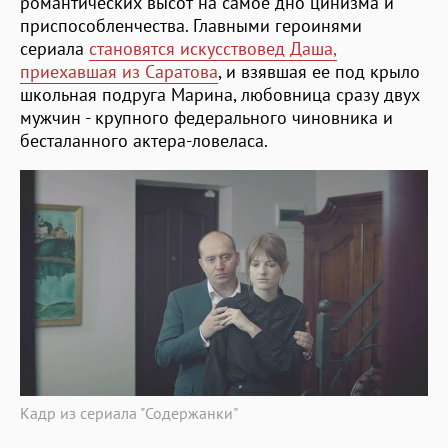
романтических высот на самое дно цинизма и
приспособленчества. Главными героинями
сериала
становятся искусствовед Даша,
приехавшая из Саратова
, и взявшая ее под крыло
школьная подруга Марина, любовница сразу двух
мужчин - крупного федерального чиновника и
бесталанного актера-ловеласа.
Кадр из сериала "Содержанки"