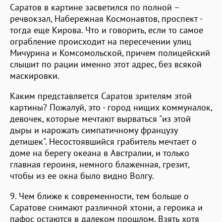
Саратов в картине засветился по полной –
речвокзал, Набережная Космонавтов, проспект -
тогда еще Кирова. Что и говорить, если то самое
ограбление происходит на пересечении улиц
Мичурина и Комсомольской, причем полицейский
слышит по рации именно этот адрес, без всякой
маскировки.
Каким представляется Саратов зрителям этой
картины? Пожалуй, это - город нищих коммуналок,
девочек, которые мечтают вырваться "из этой
дыры и нарожать симпатичному французу
детишек". Несостоявшийся грабитель мечтает о
доме на берегу океана в Австралии, и только
главная героиня, немного блаженная, грезит,
чтобы из ее окна было видно Волгу.
9. Чем ближе к современности, тем больше о
Саратове снимают различной хтони, а героика и
пафос остаются в далеком прошлом. Взять хотя