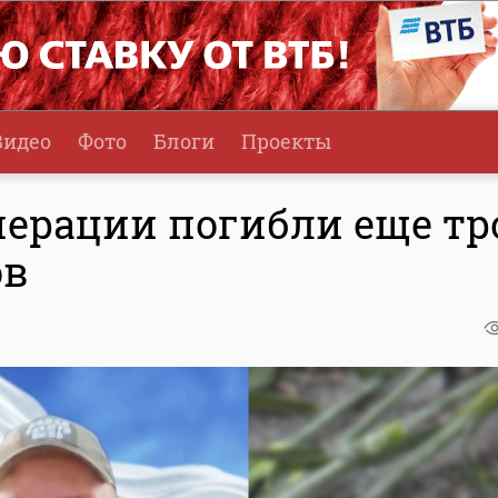
Видео
Фото
Блоги
Проекты
перации погибли еще тр
ов