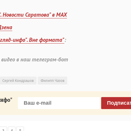
". Новости Саратова" в MAX
Дзена
згляд-инфо". Вне формата"
:
 видео в наш телеграм-бот
Сергей Кондрашов
Филипп Чазов
инфо"
Подписа
3
4
5