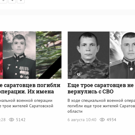
е саратовцев погибли
Еще трое саратовцев не
операции. Их имена
вернулись с СВО
циальной военной операции
В ходе специальной военной опер
е трое жителей Саратовской
погибли еще трое жителей Сарато
области
0:28
5142
6 августа 10:40
4934