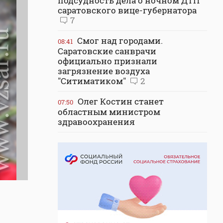
подсудность дела о ночном ДТП
саратовского вице-губернатора
7
Смог над городами.
08:41
Саратовские санврачи
официально признали
загрязнение воздуха
"Ситиматиком"
2
Олег Костин станет
07:50
областным министром
здравоохранения