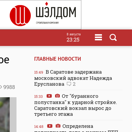
8 августа
23:25
ое
ГЛАВНЫЕ НОВОСТИ
В Саратове задержана
15:49
московский адвокат Надежда
Ерусланова
2
9988
От "буранного
15:33
полустанка" к ударной стройке.
Саратовский вокзал вырос до
третьего этажа
Определена
14:48