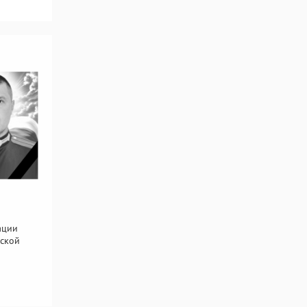
ации
вской