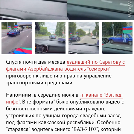
Спустя почти два месяца
ездивший по Саратову с
флагами Азербайджана водитель "семерки"
приговорен к лишению прав на управление
транспортными средствами.
Напомним, в середине июля в
тг-канале "Взгляд-
инфо"
. Вне формата" было опубликовано видео с
безответственными действиями граждан,
устроивших по улицам города свадебный заезд
под флагами кавказской республики. Особенно
"старался" водитель синего "ВАЗ-2107", который