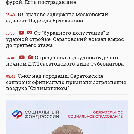
фурой. Есть пострадавшие
В Саратове задержана московский
15:49
адвокат Надежда Ерусланова
От "буранного полустанка" к
15:33
ударной стройке. Саратовский вокзал вырос
до третьего этажа
Определена подсудность дела о
14:48
ночном ДТП саратовского вице-губернатора
Смог над городами. Саратовские
08:41
санврачи официально признали загрязнение
воздуха "Ситиматиком"