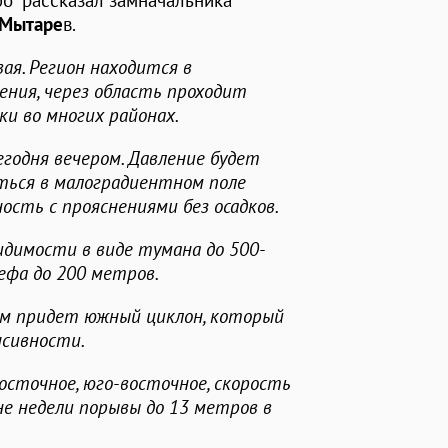
фо" рассказал замначальника
 Мытаре
в.
ая. Регион находится в
ения, через область проходит
и во многих районах.
егодня вечером. Давление будет
иться в малоградиентном поле
ость с прояснениями без осадков.
димости в виде тумана до 500-
ефа до 200 метров.
нам придет южный циклон, который
нсивности.
сточное, юго-восточное, скорость
не недели порывы до 13 метров в