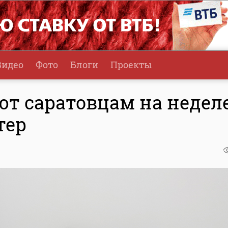
Видео
Фото
Блоги
Проекты
т саратовцам на недел
тер