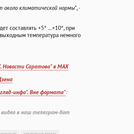
 около климатической нормы"
, -
дет составлять +5° …+10°, при
К выходным температура немного
". Новости Саратова" в MAX
Дзена
згляд-инфо". Вне формата"
:
 видео в наш телеграм-бот
ометцентр
саратовская погода