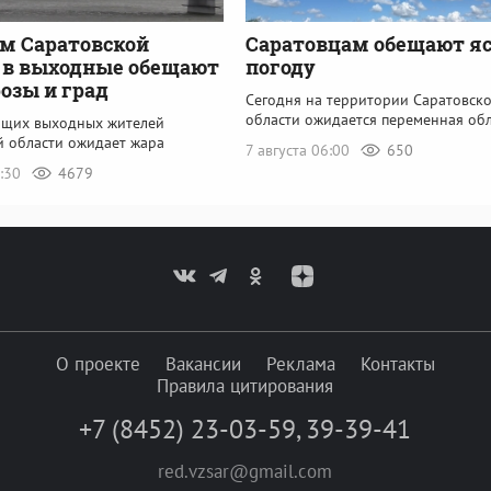
м Саратовской
Саратовцам обещают я
 в выходные обещают
погоду
розы и град
Сегодня на территории Саратовск
области ожидается переменная об
ящих выходных жителей
й области ожидает жара
7 августа 06:00
650
2:30
4679
О проекте
Вакансии
Реклама
Контакты
Правила цитирования
+7 (8452) 23-03-59
,
39-39-41
red.vzsar@gmail.com