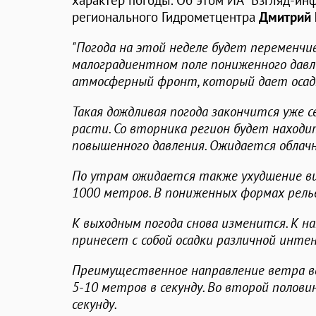
характер погоды. Об этом ИА "Взгляд-ин
регионального Гидрометцентра
Дмитрий
"Погода на этой неделе будет переменчив
малоградиентном поле пониженного давл
атмосферный фронт, который дает осадк
Такая дождливая погода закончится уже с
расти. Со вторника регион будет наход
повышенного давления. Ожидается облачн
По утрам ожидается также ухудшение ви
1000 метров. В пониженных формах рель
К выходным погода снова изменится. К 
принесет с собой осадки различной инте
Преимущественное направление ветра во
5-10 метров в секунду. Во второй полови
секунду.