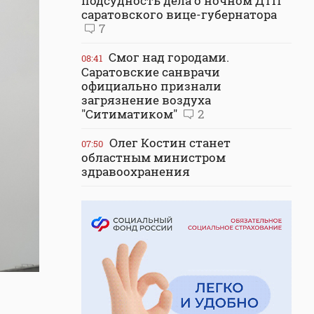
подсудность дела о ночном ДТП
саратовского вице-губернатора
7
Смог над городами.
08:41
Саратовские санврачи
официально признали
загрязнение воздуха
"Ситиматиком"
2
Олег Костин станет
07:50
областным министром
здравоохранения