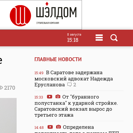
8 августа
15:18
е
ГЛАВНЫЕ НОВОСТИ
В Саратове задержана
15:49
московский адвокат Надежда
Ерусланова
2
2170
От "буранного
15:33
полустанка" к ударной стройке.
Саратовский вокзал вырос до
третьего этажа
Определена
14:48