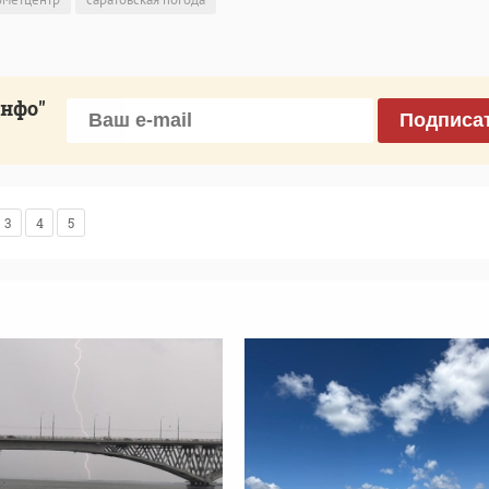
инфо"
Подписа
3
4
5