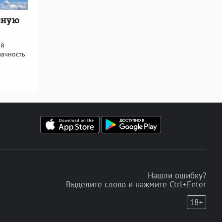
сную
ой
лачность
Нашли ошибку?
Выделите слово и нажмите Ctrl+Enter
18+