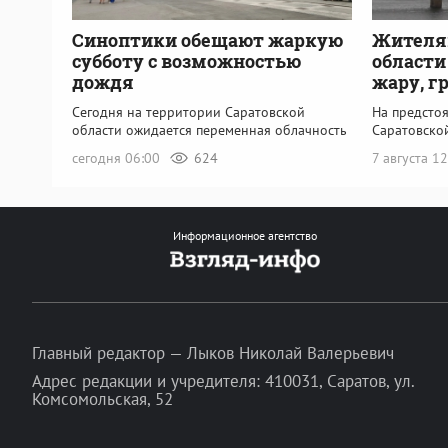
Синоптики обещают жаркую
Жителя
субботу с возможностью
области
дождя
жару, г
Сегодня на территории Саратовской
На предсто
области ожидается переменная облачность
Саратовско
сегодня 06:00
624
7 августа 1
Информационное агентство
Главный редактор — Лыков Николай Валерьевич
Адрес редакции и учредителя: 410031, Саратов, ул.
Комсомольская, 52