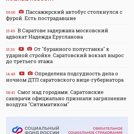
Пассажирский автобус столкнулся с
09:00
фурой. Есть пострадавшие
В Саратове задержана московский
15:49
адвокат Надежда Ерусланова
От "буранного полустанка" к
15:33
ударной стройке. Саратовский вокзал вырос
до третьего этажа
Определена подсудность дела о
14:48
ночном ДТП саратовского вице-губернатора
Смог над городами. Саратовские
08:41
санврачи официально признали загрязнение
воздуха "Ситиматиком"