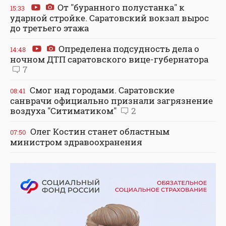
От "буранного полустанка" к
15:33
ударной стройке. Саратовский вокзал вырос
до третьего этажа
Определена подсудность дела о
14:48
ночном ДТП саратовского вице-губернатора
7
Смог над городами. Саратовские
08:41
санврачи официально признали загрязнение
воздуха "Ситиматиком"
2
Олег Костин станет областным
07:50
министром здравоохранения