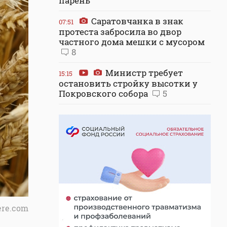
парень
Саратовчанка в знак
07:51
протеста забросила во двор
частного дома мешки с мусором
8
Министр требует
15:15
остановить стройку высотки у
Покровского собора
5
ere.com