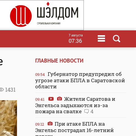
7 августа
07:36
е
ГЛАВНЫЕ НОВОСТИ
Губернатор предупредил об
09:54
угрозе атаки БПЛА в Саратовской
области
1431
Жители Саратова и
09:41
Энгельса задыхаются из-за
пожара на свалке
4
При атаке БПЛА на
09:12
Энгельс пострадал 16-летний