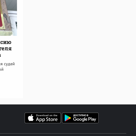
нсию
теля
а
я судей
ой