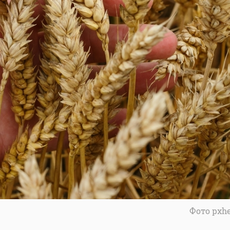
Фото pxh