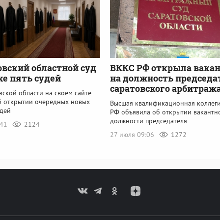
овский областной суд
ВККС РФ открыла вака
е пять судей
на должность председа
саратовского арбитраж
ской области на своем сайте
б открытии очередных новых
Высшая квалификационная коллеги
удей
РФ объявила об открытии вакантн
должности председателя
:41
2124
27 июля 09:06
1272