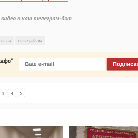
 видео в наш телеграм-бот
 плата
поиск работы
инфо"
Подписа
3
4
5