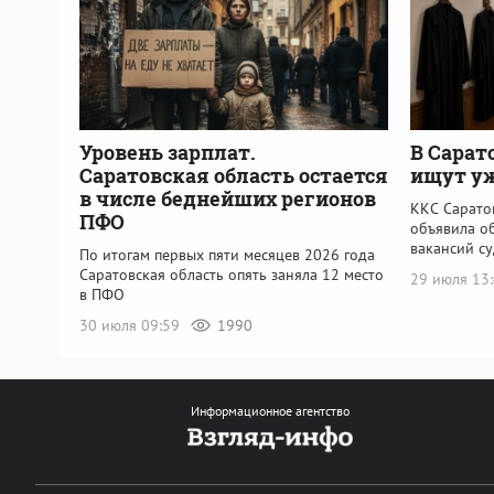
Уровень зарплат.
В Сарат
Саратовская область остается
ищут уж
в числе беднейших регионов
ККС Саратов
ПФО
объявила о
вакансий с
По итогам первых пяти месяцев 2026 года
Саратовская область опять заняла 12 место
29 июля 13
в ПФО
30 июля 09:59
1990
Информационное агентство