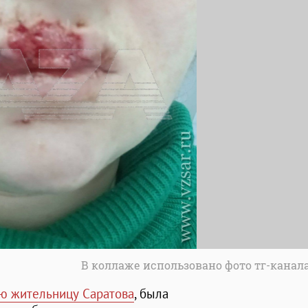
В коллаже использовано фото тг-канала
ю жительницу Саратова
, была