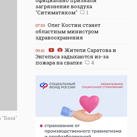
официально признали
загрязнение воздуха
"Ситиматиком"
1
Олег Костин станет
07:50
областным министром
здравоохранения
Жители Саратова и
09:41
Энгельса задыхаются из-за
пожара на свалке
4
 "База"