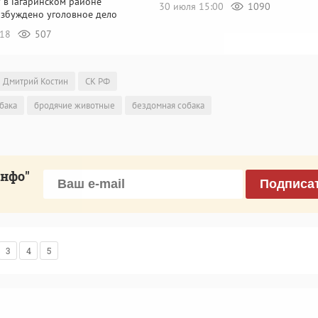
 в Гагаринском районе
30 июля 15:00
1090
озбуждено уголовное дело
:18
507
Дмитрий Костин
СК РФ
бака
бродячие животные
бездомная собака
инфо"
Подписа
3
4
5