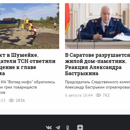
кт в Шумейке.
В Саратове разрушаетс
атели ТСН ответили
жилой дом-памятник.
щение к главе
Реакция Александра
ма
Бастрыкина
 ИА "Взгляд-инфо" обратились
Председатель Следственного коми
ли трех товариществ
Александр Бастрыкин отреагирова
ков
6 августа 16:44
762
6:55
2836