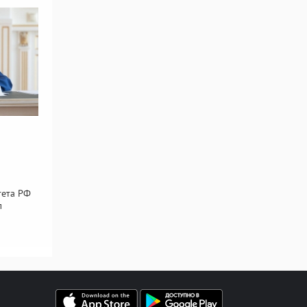
я
тета РФ
л