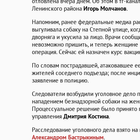
отловлена вчера днем. Об этом в тг-кан
Ленинского района
Игорь Молчанов
.
Напомним, ранее федеральные медиа рас
выгуливала собаку на Степной улице, ко
дворняга и укусила за лицо. Врачи сообщ
невозможно пришить, и теперь женщине 
операция. Сейчас ей назначен курс вакци
По словам пострадавшей, атаковавшее ее
жителей соседнего подъезда; после инци
заявление в полицию.
Следователи возбудили уголовное дело п
нападением безнадзорной собаки на женщи
Процессуальное решение было принято 
управления
Дмитрия Костина
.
Расследование уголовного дела взято на
Александром Бастрыкиным
.