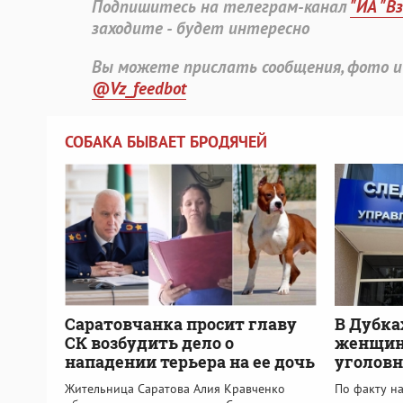
Подпишитесь на телеграм-канал
"ИА "В
заходите - будет интересно
Вы можете прислать сообщения, фото и
@Vz_feedbot
СОБАКА БЫВАЕТ БРОДЯЧЕЙ
Саратовчанка просит главу
В Дубка
СК возбудить дело о
женщин
нападении терьера на ее дочь
уголовн
Жительница Саратова Алия Кравченко
По факту н