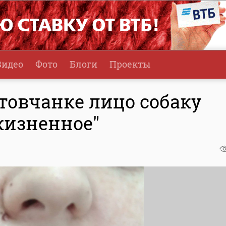
Видео
Фото
Блоги
Проекты
товчанке лицо собаку
жизненное"