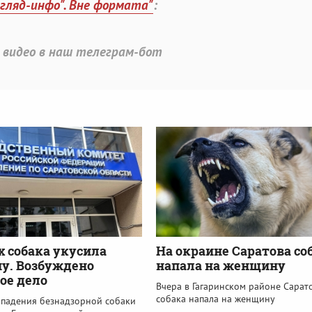
згляд-инфо". Вне формата"
:
 видео в наш телеграм-бот
х собака укусила
На окраине Саратова со
у. Возбуждено
напала на женщину
ое дело
Вчера в Гагаринском районе Сарат
собака напала на женщину
ападения безнадзорной собаки