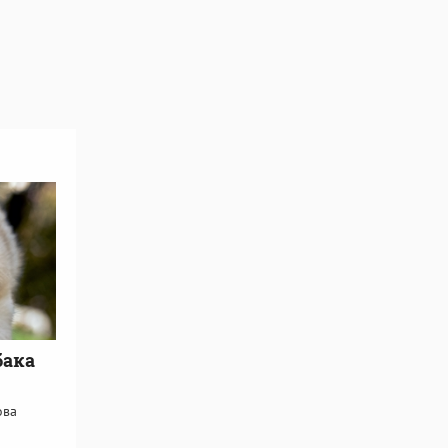
бака
ова