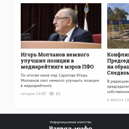
Игорь Молчанов немного
Конфли
улучшил позиции в
Председ
медиарейтинге мэров ПФО
на обра
Следко
По итогам июля мэр Саратова Игорь
Молчанов смог немного улучшить позиции
В редакцию
в медиарейтинге
председате
собственни
сегодня 14:00
65
6 августа 1
Информационное агентство