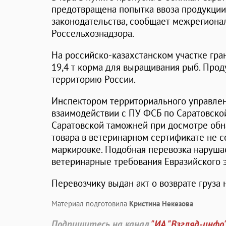
предотвращена попытка ввоза продукции
законодательства, сообщает межрегиона
Россельхознадзора.
На российско-казахстанском участке гра
19,4 т корма для выращивания рыб. Прод
территорию России.
Инспектором территориального управлен
взаимодействии с ПУ ФСБ по Саратовско
Саратовской таможней при досмотре обн
товара в ветеринарном сертификате не со
маркировке. Подобная перевозка наруша
ветеринарные требования Евразийского 
Перевозчику выдан акт о возврате груза 
Материал подготовила
Кристина Некезова
Подпишитесь на канал
"ИА "Взгляд-инфо