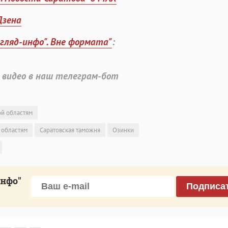
Дзена
згляд-инфо". Вне формата"
:
 видео в наш телеграм-бот
ой областям
 областям
Саратовская таможня
Озинки
инфо"
Подписа