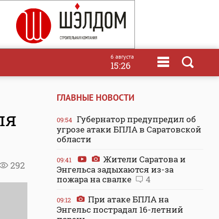
6 августа
15:26
ГЛАВНЫЕ НОВОСТИ
ля
Губернатор предупредил об
09:54
угрозе атаки БПЛА в Саратовской
области
Жители Саратова и
09:41
292
Энгельса задыхаются из-за
пожара на свалке
4
При атаке БПЛА на
09:12
Энгельс пострадал 16-летний