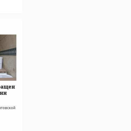
ращен
онн
атовской