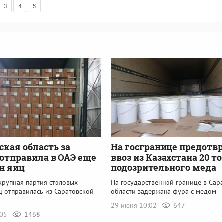
3
4
5
ская область за
На госгранице предотв
отправила в ОАЭ еще
ввоз из Казахстана 20 т
н яиц
подозрительного меда
крупная партия столовых
На государственной границе в Сар
ц отправилась из Саратовской
области задержана фура с медом
29 июня 10:02
647
:05
1468