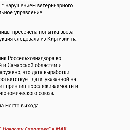
 с нарушением ветеринарного
льное управление
ницы пресечена попытка ввоза
укция следовала из Киргизии на
ия Россельхознадзора во
й и Самарской областям и
аружено, что дата выработки
ответствует дате, указанной на
ет принцип прослеживаемости и
экономического союза.
на место выхода.
". Новости Саратова" в MAX