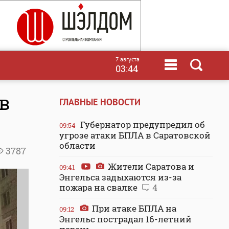
7 августа
03:44
в
ГЛАВНЫЕ НОВОСТИ
Губернатор предупредил об
09:54
угрозе атаки БПЛА в Саратовской
области
3787
Жители Саратова и
09:41
Энгельса задыхаются из-за
пожара на свалке
4
При атаке БПЛА на
09:12
Энгельс пострадал 16-летний