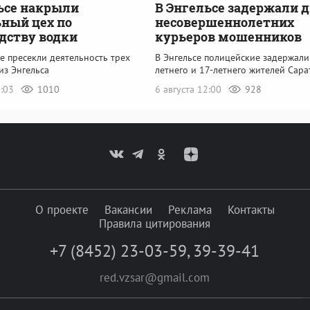
ьсе накрыли
В Энгельсе задержали 
ный цех по
несовершеннолетних
дству водки
курьеров мошенников
е пресекли деятельность трех
В Энгельсе полицейские задержали
из Энгельса
летнего и 17-летнего жителей Сара
3:03
1010
6 августа 12:00
928
О проекте
Вакансии
Реклама
Контакты
Правила цитирования
+7 (8452) 23-03-59
,
39-39-41
red.vzsar@gmail.com