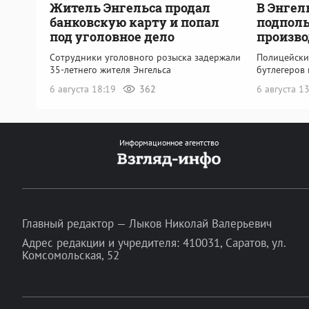
Житель Энгельса продал
В Энгел
банковскую карту и попал
подполь
под уголовное дело
произво
Сотрудники уголовного розыска задержали
Полицейски
35-летнего жителя Энгельса
бутлегеров 
6 августа 18:19
362
6 августа 1
Информационное агентство
Главный редактор — Лыков Николай Валерьевич
Адрес редакции и учредителя: 410031, Саратов, ул.
Комсомольская, 52