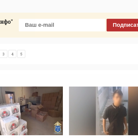
инфо"
Подписа
3
4
5