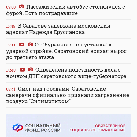
Пассажирский автобус столкнулся с
09:00
фурой. Есть пострадавшие
В Саратове задержана московский
15:49
адвокат Надежда Ерусланова
От "буранного полустанка" к
15:33
ударной стройке. Саратовский вокзал вырос
до третьего этажа
Определена подсудность дела о
14:48
ночном ДТП саратовского вице-губернатора
Смог над городами. Саратовские
08:41
санврачи официально признали загрязнение
воздуха "Ситиматиком"