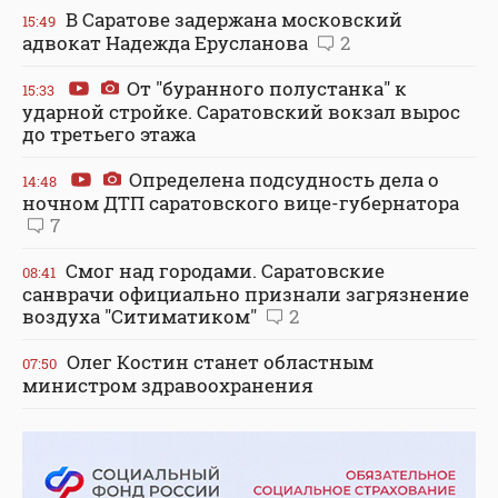
В Саратове задержана московский
15:49
адвокат Надежда Ерусланова
2
От "буранного полустанка" к
15:33
ударной стройке. Саратовский вокзал вырос
до третьего этажа
Определена подсудность дела о
14:48
ночном ДТП саратовского вице-губернатора
7
Смог над городами. Саратовские
08:41
санврачи официально признали загрязнение
воздуха "Ситиматиком"
2
Олег Костин станет областным
07:50
министром здравоохранения