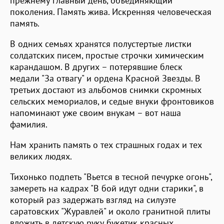
прежнему главный день, объединяющий
поколения. Память жива. Искренняя человеческая
память.
В одних семьях хранятся полустертые листки
солдатских писем, простые строчки химическим
карандашом. В других – потерявшие блеск
медали "За отвагу" и ордена Красной Звезды. В
третьих достают из альбомов снимки скромных
сельских мемориалов, и седые внуки фронтовиков
напоминают уже своим внукам – вот наша
фамилия.
Нам хранить память о тех страшных годах и тех
великих людях.
Тихонько подпеть "Вьется в тесной печурке огонь",
замереть на кадрах "В бой идут одни старики", в
который раз задержать взгляд на силуэте
саратовских "Журавлей" и около гранитной плиты
вложить в детскую руку букетик красных