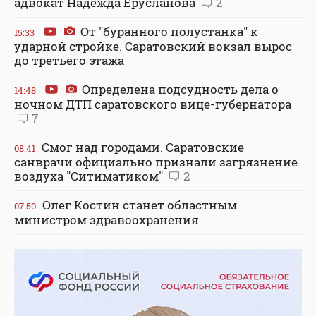
адвокат Надежда Ерусланова
2
От "буранного полустанка" к
15:33
ударной стройке. Саратовский вокзал вырос
до третьего этажа
Определена подсудность дела о
14:48
ночном ДТП саратовского вице-губернатора
7
Смог над городами. Саратовские
08:41
санврачи официально признали загрязнение
воздуха "Ситиматиком"
2
Олег Костин станет областным
07:50
министром здравоохранения