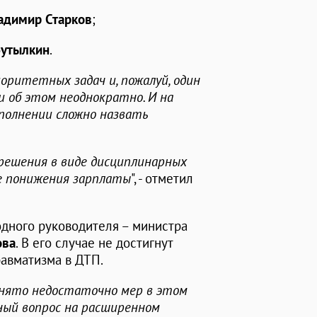
адимир Старков
;
Бутылкин
.
оритетных задач и, пожалуй, один
и об этом неоднократно. И на
сполнении сложно назвать
решения в виде дисциплинарных
де понижения зарплаты
", - отметил
дного руководителя – министра
ова
. В его случае не достигнут
равматизма в ДТП.
инято недостаточно мер в этом
ный вопрос на расширенном