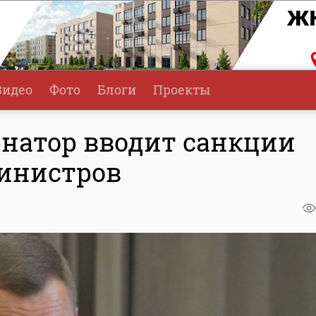
Видео
Фото
Блоги
Проекты
рнатор вводит санкции
инистров