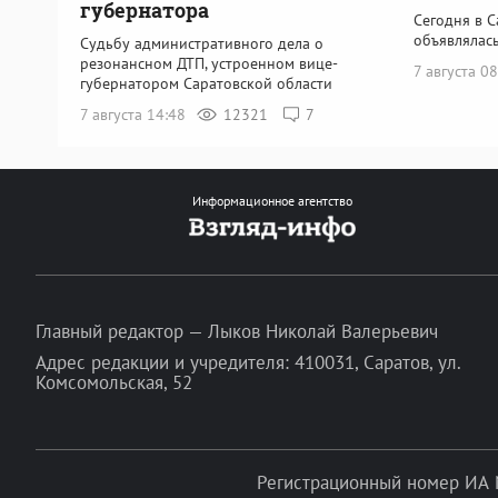
губернатора
Сегодня в С
объявлялась
Судьбу административного дела о
резонансном ДТП, устроенном вице-
7 августа 0
губернатором Саратовской области
7 августа 14:48
12321
7
Информационное агентство
Главный редактор — Лыков Николай Валерьевич
Адрес редакции и учредителя: 410031, Саратов, ул.
Комсомольская, 52
Регистрационный номер ИА 