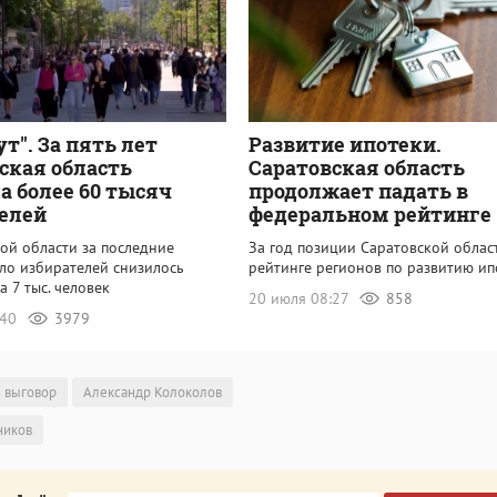
ут". За пять лет
Развитие ипотеки.
ская область
Саратовская область
а более 60 тысяч
продолжает падать в
елей
федеральном рейтинге
ой области за последние
За год позиции Саратовской облас
сло избирателей снизилось
рейтинге регионов по развитию ип
а 7 тыс. человек
20 июля 08:27
858
:40
3979
выговор
Александр Колоколов
ников