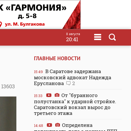
8 августа
20:41
ГЛАВНЫЕ НОВОСТИ
В Саратове задержана
15:49
московский адвокат Надежда
Ерусланова
2
13603
От "буранного
15:33
полустанка" к ударной стройке.
Саратовский вокзал вырос до
третьего этажа
Определена
14:48