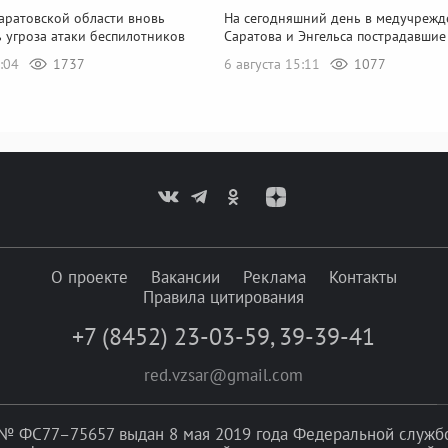
аратовской области вновь
На сегодняшний день в медучрежд
 угроза атаки беспилотников
Саратова и Энгельса пострадавшие
8:04
1737
6 августа 15:11
1077
О проекте
Вакансии
Реклама
Контакты
Правила цитирования
+7 (8452) 23-03-59
,
39-39-41
red.vzsar@gmail.com
№ ФС77–75657 выдан 8 мая 2019 года Федеральной службой