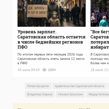
Уровень зарплат.
"Все бег
Саратовская область остается
Саратов
в числе беднейших регионов
потерял
ПФО
избират
По итогам первых пяти месяцев 2026 года
В Саратовск
Саратовская область опять заняла 12 место
полгода чи
в ПФО
более чем н
30 июля 09:59
2004
28 июля 15
Роман Бусаргин
правительство Саратовской области
Владимир Старков
Михаил Бутылкин
Федор Котель