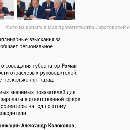
Фото из канала в Max правительства Саратовской 
иплинарные взыскания за
ообщает региональное
го совещания губернатор
Роман
ости отраслевых руководителей,
 несколько лет назад.
самых значимых показателей для
 зарплаты в ответственной сфере.
ориентиры на год по этому
ководители:
уникаций
Александр Колоколов
;