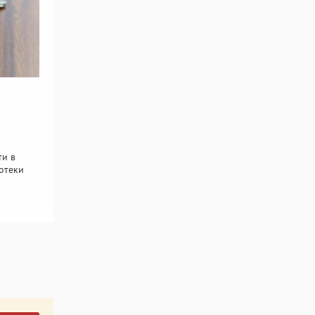
ти в
отеки