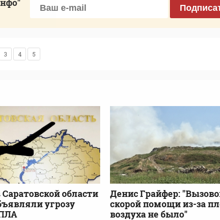
инфо"
Подписа
3
4
5
 Саратовской области
Денис Грайфер: "Вызово
бъявляли угрозу
скорой помощи из-за пл
БПЛА
воздуха не было"