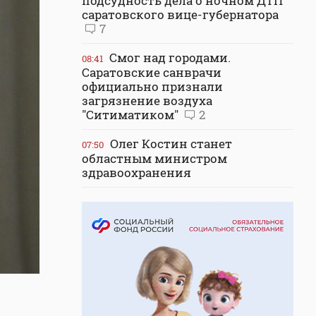
подсудность дела о ночном ДТП
саратовского вице-губернатора
7
Смог над городами.
08:41
Саратовские санврачи
официально признали
загрязнение воздуха
"Ситиматиком"
2
Олег Костин станет
07:50
областным министром
здравоохранения