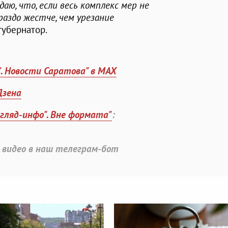
аю, что, если весь комплекс мер не
раздо жестче, чем урезание
губернатор.
". Новости Саратова" в MAX
Дзена
згляд-инфо". Вне формата"
:
 видео в наш телеграм-бот