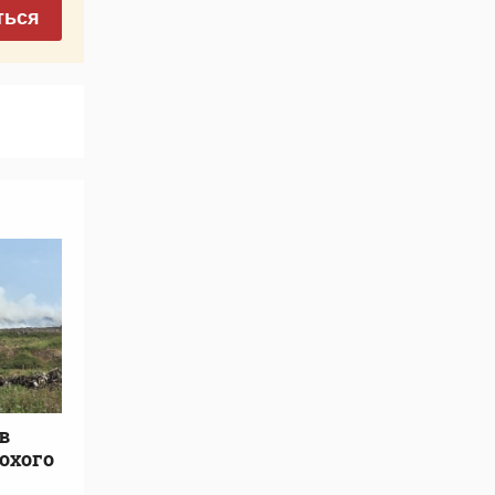
ться
в
охого