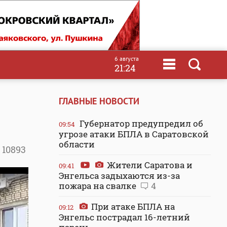
6 августа
21:24
ГЛАВНЫЕ НОВОСТИ
Губернатор предупредил об
09:54
угрозе атаки БПЛА в Саратовской
области
10893
Жители Саратова и
09:41
Энгельса задыхаются из-за
пожара на свалке
4
При атаке БПЛА на
09:12
Энгельс пострадал 16-летний