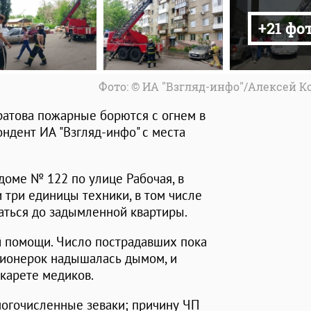
+21 фо
Фото: © ИА "Взгляд-инфо"/Алексей 
ратова пожарные борются с огнем в
ндент ИА "Взгляд-инфо" с места
доме № 122 по улице Рабочая, в
 три единицы техники, в том числе
ться до задымленной квартиры.
 помощи. Число пострадавших пока
нсионерок надышалась дымом, и
карете медиков.
огочисленные зеваки; причину ЧП