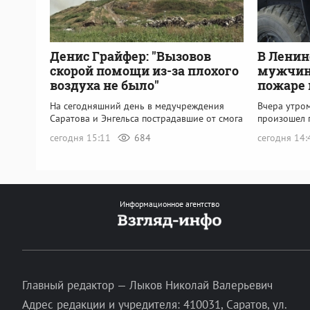
Денис Грайфер: "Вызовов
В Ленин
скорой помощи из-за плохого
мужчина
воздуха не было"
пожаре 
На сегодняшний день в медучреждения
Вчера утро
Саратова и Энгельса пострадавшие от смога
произошел 
сегодня 15:11
684
сегодня 14
Информационное агентство
Главный редактор — Лыков Николай Валерьевич
Адрес редакции и учредителя: 410031, Саратов, ул.