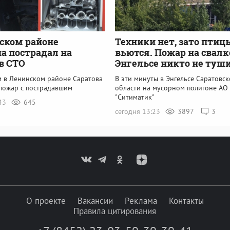
ском районе
Техники нет, зато птиц
 пострадал на
вьются. Пожар на свалк
в СТО
Энгельсе никто не туш
м в Ленинском районе Саратова
В эти минуты в Энгельсе Саратовс
пожар с пострадавшим
области на мусорном полигоне АО
"Ситиматик"
:43
645
сегодня 13:23
3897
3
О проекте
Вакансии
Реклама
Контакты
Правила цитирования