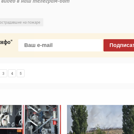
 видео в наш телеграм-бот
острадавшие на пожаре
инфо"
Подписа
3
4
5