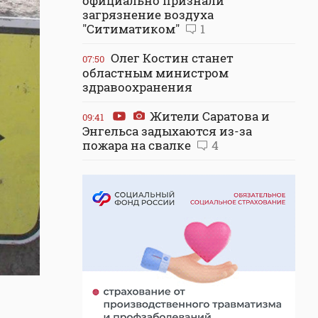
официально признали
загрязнение воздуха
"Ситиматиком"
1
Олег Костин станет
07:50
областным министром
здравоохранения
Жители Саратова и
09:41
Энгельса задыхаются из-за
пожара на свалке
4