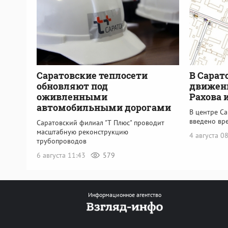
Саратовские теплосети
В Сарат
обновляют под
движени
оживленными
Рахова 
автомобильными дорогами
В центре Са
введено вр
Саратовский филиал "Т Плюс" проводит
масштабную реконструкцию
4 августа 0
трубопроводов
6 августа 11:43
579
Информационное агентство