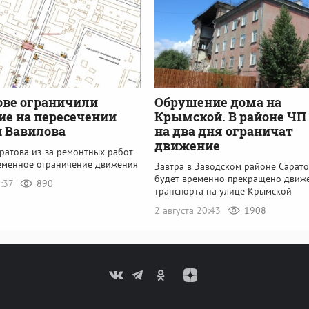
ове ограничили
Обрушение дома на
е на пересечении
Крымской. В районе ЧП
и Вавилова
на два дня ограничат
движение
ратова из-за ремонтных работ
еменное ограничение движения
Завтра в Заводском районе Сарато
будет временно прекращено движ
8:37
890
транспорта на улице Крымской
2 августа 20:43
1908