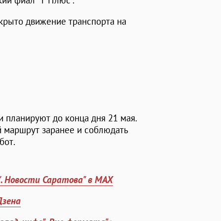
кий фиал "Т Плюс".
акрыто движение транспорта на
и планируют до конца дня 21 мая.
й маршрут заранее и соблюдать
бот.
". Новости Саратова" в MAX
Дзена