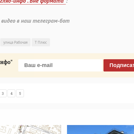
згляд-инфо". Вне формата"
:
 видео в наш телеграм-бот
улица Рабочая
Т Плюс
инфо"
Подписа
3
4
5