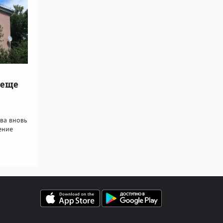
 еще
ва вновь
ение