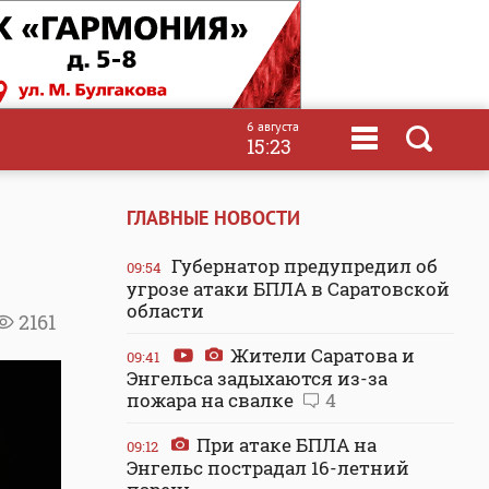
6 августа
15:23
ГЛАВНЫЕ НОВОСТИ
Губернатор предупредил об
09:54
угрозе атаки БПЛА в Саратовской
области
2161
Жители Саратова и
09:41
Энгельса задыхаются из-за
пожара на свалке
4
При атаке БПЛА на
09:12
Энгельс пострадал 16-летний