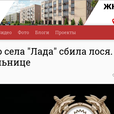
Видео
Фото
Блоги
Проекты
 села "Лада" сбила лося.
льнице