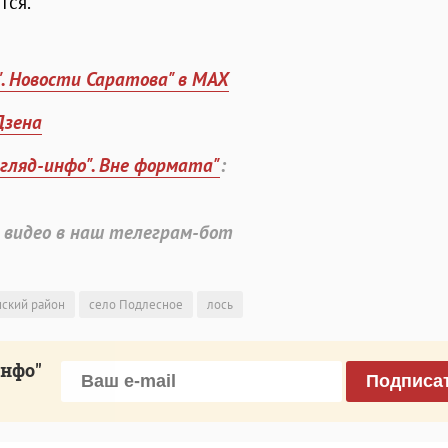
тся.
". Новости Саратова" в MAX
Дзена
згляд-инфо". Вне формата"
:
 видео в наш телеграм-бот
ский район
село Подлесное
лось
инфо"
Подписа