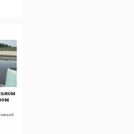
льном
ором
товской