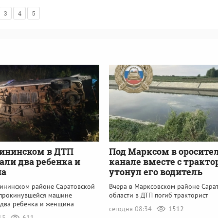
3
4
5
ининском в ДТП
Под Марксом в оросите
али два ребенка и
канале вместе с тракт
на
утонул его водитель
лининском районе Саратовской
Вчера в Марксовском районе Сара
опрокинувшейся машине
области в ДТП погиб тракторист
 два ребенка и женщина
сегодня 08:34
1512
:15
611