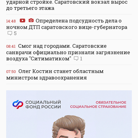
ударной стройке. Саратовский вокзал вырос
до третьего этажа
Определена подсудность дела о
14:48
ночном ДТП саратовского вице-губернатора
5
Смог над городами. Саратовские
08:41
санврачи официально признали загрязнение
воздуха "Ситиматиком"
1
Олег Костин станет областным
07:50
министром здравоохранения