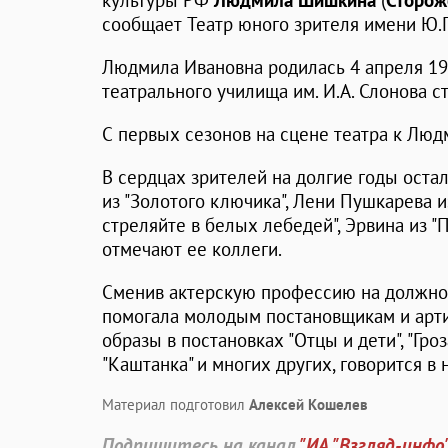
культуры РФ
Людмила Шишкина
(
Сторож
сообщает Театр юного зрителя имени Ю.П
Людмила Ивановна родилась 4 апреля 195
театрального училища им. И.А. Слонова с
С первых сезонов на сцене театра к Лю
В сердцах зрителей на долгие годы оста
из "Золотого ключика", Лени Пушкарева из
стреляйте в белых лебедей", Эрвина из "
отмечают ее коллеги.
Сменив актерскую профессию на должно
помогала молодым постановщикам и арти
образы в постановках "Отцы и дети", "Гроза"
"Каштанка" и многих других, говорится в 
Материал подготовил
Алексей Кошелев
Подпишитесь на канал
"ИА "Взгляд-инфо