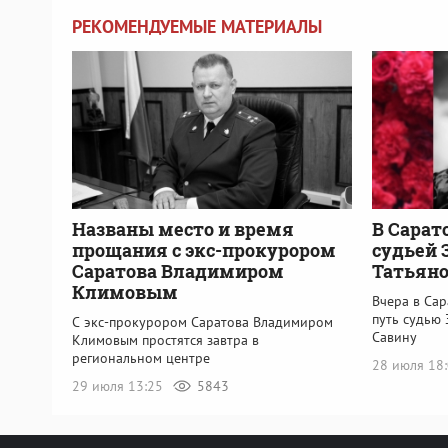
РЕКОМЕНДУЕМЫЕ МАТЕРИАЛЫ
Названы место и время
В Сарат
прощания с экс-прокурором
судьей 
Саратова Владимиром
Татьяно
Климовым
Вчера в Са
путь судью 
С экс-прокурором Саратова Владимиром
Савину
Климовым простятся завтра в
региональном центре
28 июля 18
29 июля 13:25
5843