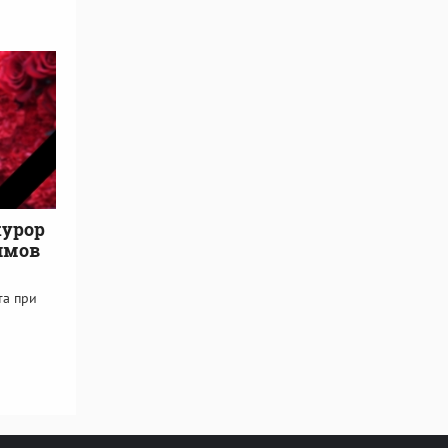
курор
имов
та при