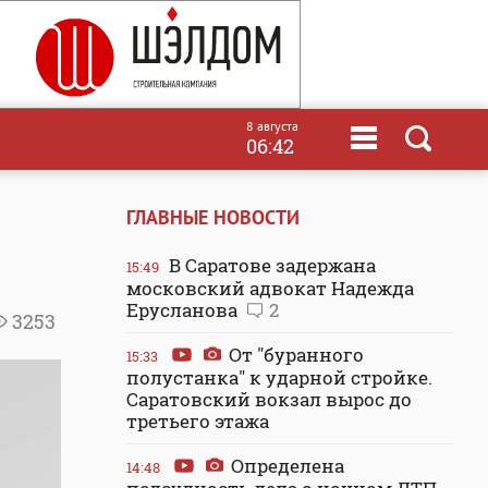
8 августа
06:42
ГЛАВНЫЕ НОВОСТИ
В Саратове задержана
15:49
московский адвокат Надежда
Ерусланова
2
3253
От "буранного
15:33
полустанка" к ударной стройке.
Саратовский вокзал вырос до
третьего этажа
Определена
14:48