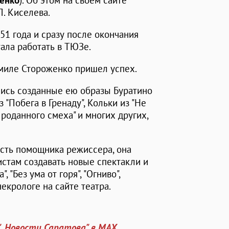
енко
). Об этом на своем сайте
. Киселева.
1 года и сразу после окончания
тала работать в ТЮЗе.
дмиле Стороженко пришел успех.
лись созданные ею образы Буратино
 "Побега в Гренаду", Кольки из "Не
Проданного смеха" и многих других,
сть помощника режиссера, она
стам создавать новые спектакли и
, "Без ума от горя", "Огниво",
некрологе на сайте театра.
". Новости Саратова" в MAX