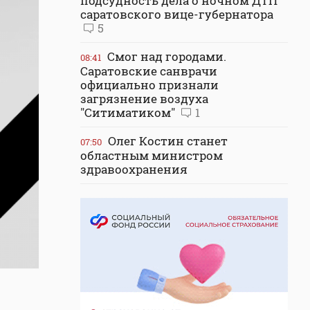
подсудность дела о ночном ДТП
саратовского вице-губернатора
5
Смог над городами.
08:41
Саратовские санврачи
официально признали
загрязнение воздуха
"Ситиматиком"
1
Олег Костин станет
07:50
областным министром
здравоохранения