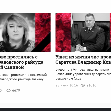
ове простились с
Ушел из жизни экс-про
Заводского райсуда
Саратова Владимир Кл
й Савиной
Вчера на 57-м году ушел из жизни
начальник управления департамен
ратове проводили в последний
Верховном Суде
Заводского райсуда Татьяну
28 июля 10:16
21010
:04
6679