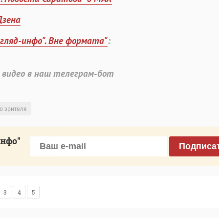
Дзена
згляд-инфо". Вне формата"
:
 видео в наш телеграм-бот
о зрителя
инфо"
Подписа
3
4
5