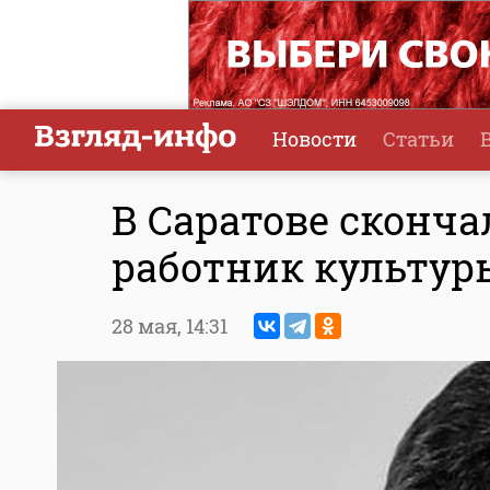
Новости
Статьи
В Саратове сконч
работник культу
28 мая,
14:31