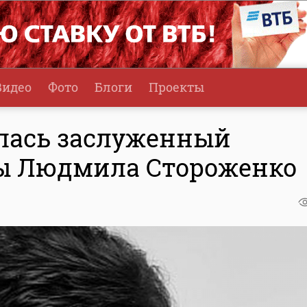
Видео
Фото
Блоги
Проекты
алась заслуженный
ры Людмила Стороженко