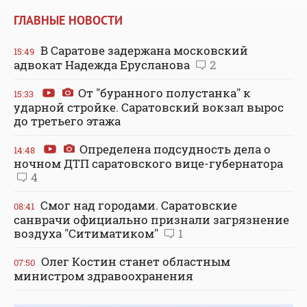
ГЛАВНЫЕ НОВОСТИ
В Саратове задержана московский
15:49
адвокат Надежда Ерусланова
2
От "буранного полустанка" к
15:33
ударной стройке. Саратовский вокзал вырос
до третьего этажа
Определена подсудность дела о
14:48
ночном ДТП саратовского вице-губернатора
4
Смог над городами. Саратовские
08:41
санврачи официально признали загрязнение
воздуха "Ситиматиком"
1
Олег Костин станет областным
07:50
министром здравоохранения