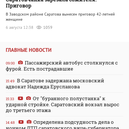
Приговор
В Заводском районе Саратова вынесен приговор 42-летней
женщине
6 августа 12:38
1059
ГЛАВНЫЕ НОВОСТИ
Пассажирский автобус столкнулся с
09:00
фурой. Есть пострадавшие
В Саратове задержана московский
15:49
адвокат Надежда Ерусланова
От "буранного полустанка" к
15:33
ударной стройке. Саратовский вокзал вырос
до третьего этажа
Определена подсудность дела о
14:48
ночном ДТП саратовского вице-губернатора