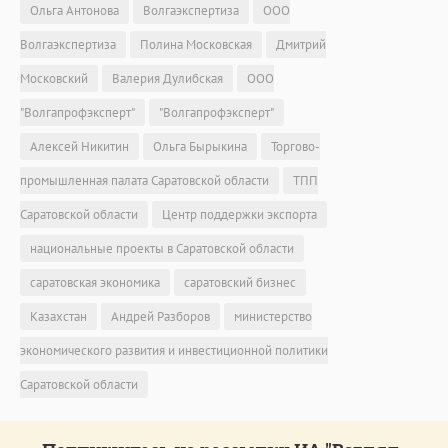
Ольга Антонова
Волгаэкспертиза
ООО
Волгаэкспертиза
Полина Московская
Дмитрий
Московский
Валерия Дулибская
ООО
"Волгапрофэксперт"
"Волгапрофэксперт"
Алексей Никитин
Ольга Бырыкина
Торгово-
промышленная палата Саратовской области
ТПП
Саратовской области
Центр поддержки экспорта
национальные проекты в Саратовской области
саратовская экономика
саратовский бизнес
Казахстан
Андрей Разборов
министерство
экономического развития и инвестиционной политики
Саратовской области