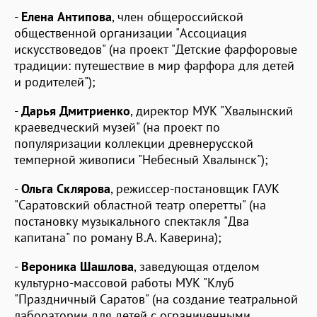
-
Елена Антипова
, член общероссийской
общественной организации "Ассоциация
искусствоведов" (на проект "Детские фарфоровые
традиции: путешествие в мир фарфора для детей
и родителей");
-
Дарья Дмитриенко
, директор МУК "Хвалынский
краеведческий музей" (на проект по
популяризации коллекции древнерусской
темперной живописи "Небесный Хвалынск");
-
Ольга Склярова
, режиссер-постановщик ГАУК
"Саратовский областной театр оперетты" (на
постановку музыкального спектакля "Два
капитана" по роману В.А. Каверина);
-
Вероника Шашлова
, заведующая отделом
культурно-массовой работы МУК "Клуб
"Праздничный Саратов" (на создание театральной
лаборатории для детей с ограниченными