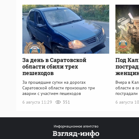
За день в Саратовской
Под Кал
области сбили трех
пострад
пешеходов
женщи
За прошедшие сутки на дорогах
Вчера в Ка
Саратовской области произошло три
области в 
аварии с участием пешеходов
пострадали
6 августа 11:29
351
6 августа 1
Информационное агентство