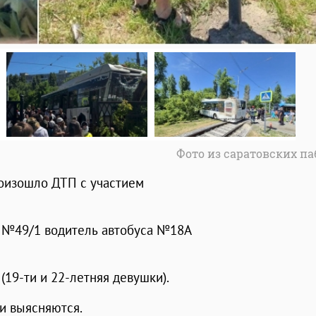
Фото из саратовских п
роизошло ДТП с участием
а №49/1 водитель автобуса №18А
(19-ти и 22-летняя девушки).
и выясняются.