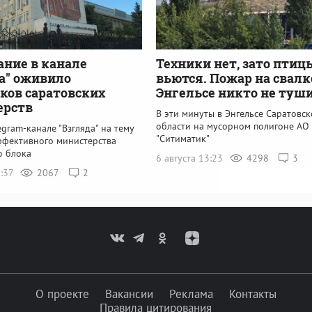
ание в канале
Техники нет, зато птиц
а" оживило
вьются. Пожар на свалк
ков саратовских
Энгельсе никто не туш
ерств
В эти минуты в Энгельсе Саратовс
области на мусорном полигоне АО
egram-канале "Взгляда" на тему
"Ситиматик"
ффективного министерства
о блока
6 августа 13:23
4298
3
3:37
2067
2
О проекте
Вакансии
Реклама
Контакты
Правила цитирования