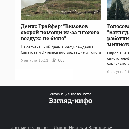
Денис Грайфер: "Вызовов
Голосов
скорой помощи из-за плохого
"Взгляд
воздуха не было"
работни
минист
На сегодняшний день в медучреждения
Саратова и Энгельса пострадавшие от смога
Опрос в Tel
самого неэ
6 августа 15:11
807
социальног
6 августа 1
Информационное агентство
Главный редактор — Лыков Николай Валерьевич