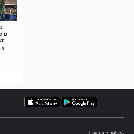
ы
е в
ит
кой
Нашли ошибку?