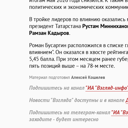
итогам мая 2026 года снизился. К таким
политических и экономических коммуник
В тройке лидеров по влиянию оказались
президент Татарстана
Рустам Миннихано
Рамзан Кадыров
.
Роман Бусаргин расположился в списке г
влиянием". Он оказался в хвосте рейтинга
5,45 балла. При этом месяцем ранее губ
пять позиций выше – на 78-м месте.
Материал подготовил
Алексей Кошелев
Подпишитесь на канал
"ИА "Взгляд-инфо
Новости "Взгляда" доступны и в канале
Подпишитесь на телеграм-канал
"ИА "В
заходите - будет интересно