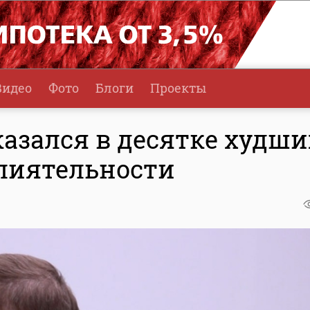
Видео
Фото
Блоги
Проекты
азался в десятке худши
влиятельности