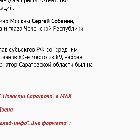
 выводам пришло Агентство
аций.
 мэр Москвы
Сергей Собянин
,
в
и глава Чеченской Республики
лав субъектов РФ со "средним
, заняв 83-е место из 89, набрав
ернатор Саратовской области был на
". Новости Саратова" в MAX
Дзена
згляд-инфо". Вне формата"
: