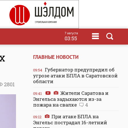
7 августа
03:55
х
ГЛАВНЫЕ НОВОСТИ
Губернатор предупредил об
09:54
угрозе атаки БПЛА в Саратовской
области
2801
Жители Саратова и
09:41
Энгельса задыхаются из-за
пожара на свалке
4
При атаке БПЛА на
09:12
Энгельс пострадал 16-летний