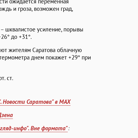
асти ожидается переменная
ждь и гроза, возможен град,
е – шквалистое усиление, порывы
26° до +31°.
ают жителям Саратова облачную
 термометра днем покажет +29° при
. ст.
". Новости Саратова" в MAX
Дзена
згляд-инфо". Вне формата"
: