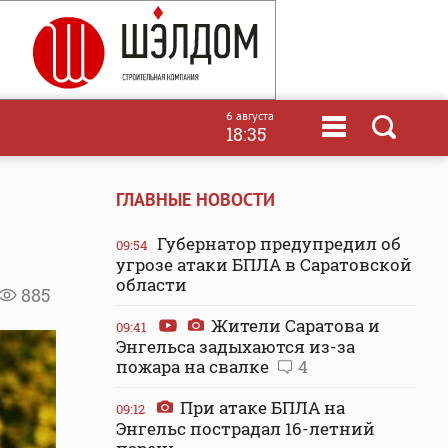
6 августа
18:35
ГЛАВНЫЕ НОВОСТИ
Губернатор предупредил об
09:54
угрозе атаки БПЛА в Саратовской
области
885
Жители Саратова и
09:41
Энгельса задыхаются из-за
пожара на свалке
4
При атаке БПЛА на
09:12
Энгельс пострадал 16-летний