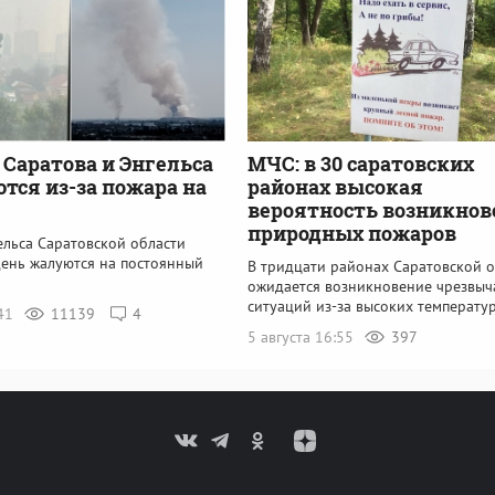
Саратова и Энгельса
МЧС: в 30 саратовских
тся из-за пожара на
районах высокая
вероятность возникно
природных пожаров
ельса Саратовской области
день жалуются на постоянный
В тридцати районах Саратовской о
ожидается возникновение чрезвы
ситуаций из-за высоких температу
:41
11139
4
5 августа 16:55
397