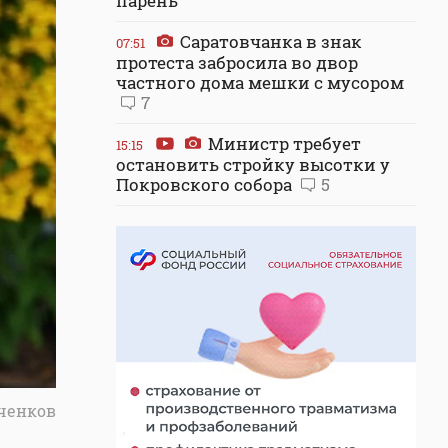
парень
Саратовчанка в знак
07:51
протеста забросила во двор
частного дома мешки с мусором
7
Министр требует
15:15
остановить стройку высотки у
Покровского собора
5
лченков