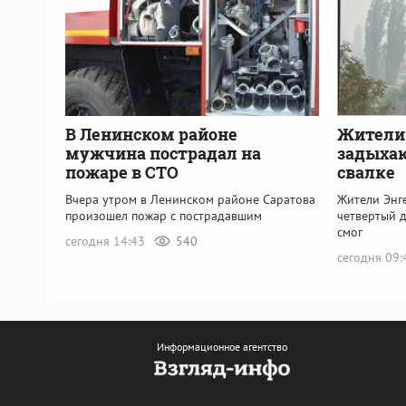
В Ленинском районе
Жители 
мужчина пострадал на
задыхаю
пожаре в СТО
свалке
Вчера утром в Ленинском районе Саратова
Жители Энг
произошел пожар с пострадавшим
четвертый 
смог
сегодня 14:43
540
сегодня 09
Информационное агентство