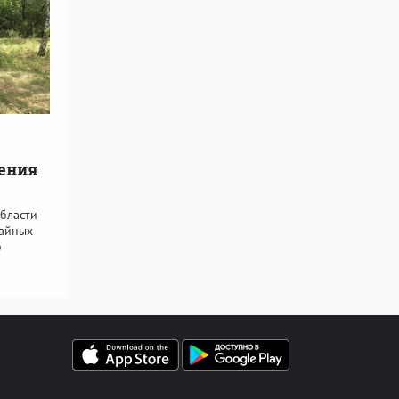
вения
бласти
чайных
р