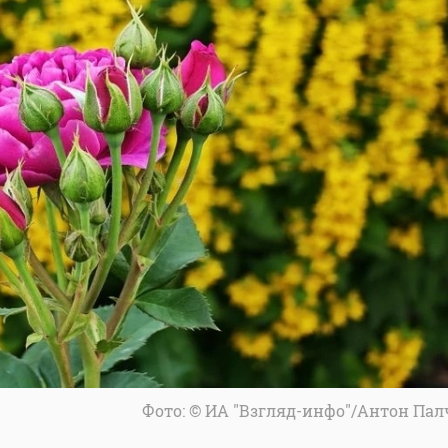
Фото: © ИА "Взгляд-инфо"/Антон Па