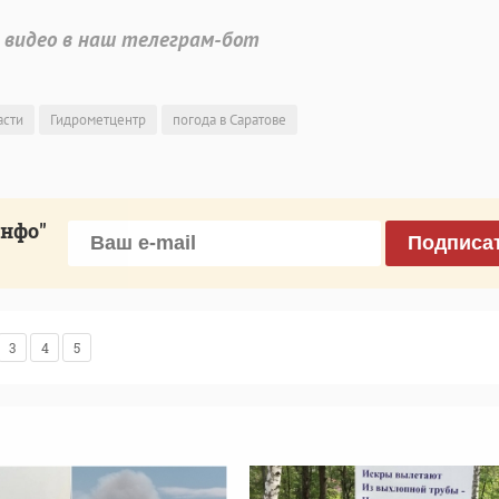
 видео в наш телеграм-бот
асти
Гидрометцентр
погода в Саратове
инфо"
Подписа
3
4
5