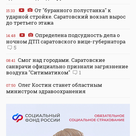
От "буранного полустанка" к
15:33
ударной стройке. Саратовский вокзал вырос
до третьего этажа
Определена подсудность дела о
14:48
ночном ДТП саратовского вице-губернатора
5
Смог над городами. Саратовские
08:41
санврачи официально признали загрязнение
воздуха "Ситиматиком"
1
Олег Костин станет областным
07:50
министром здравоохранения