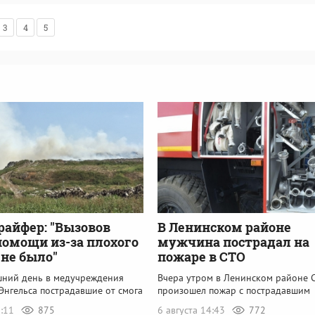
3
4
5
райфер: "Вызовов
В Ленинском районе
помощи из-за плохого
мужчина пострадал на
 не было"
пожаре в СТО
шний день в медучреждения
Вчера утром в Ленинском районе 
Энгельса пострадавшие от смога
произошел пожар с пострадавшим
5:11
875
6 августа 14:43
772