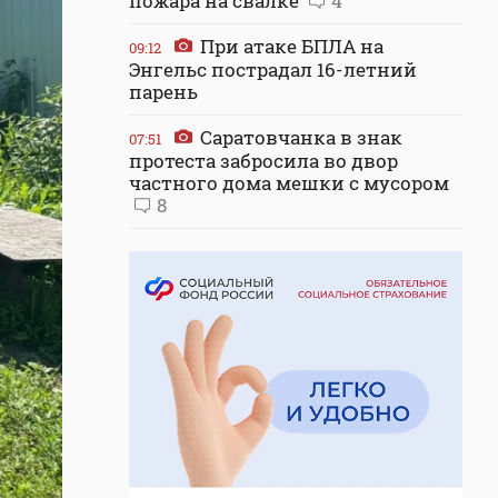
пожара на свалке
4
При атаке БПЛА на
09:12
Энгельс пострадал 16-летний
парень
Саратовчанка в знак
07:51
протеста забросила во двор
частного дома мешки с мусором
8