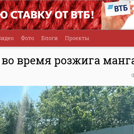
Видео
Фото
Блоги
Проекты
 во время розжига манг