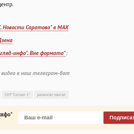
ентр.
". Новости Саратова" в MAX
Дзена
згляд-инфо". Вне формата"
:
 видео в наш телеграм-бот
СНТ "Сигнал-1"
разжигал мангал
инфо"
Подписа