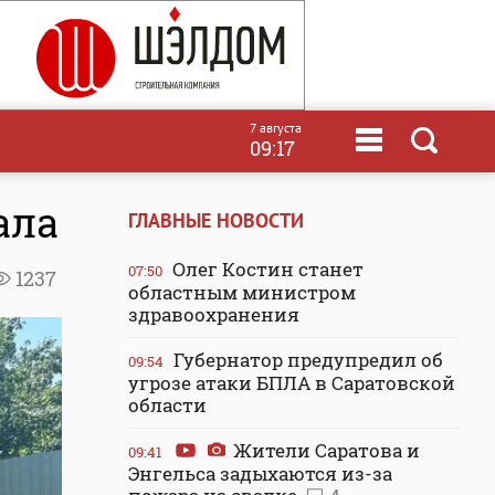
7 августа
09:17
ала
ГЛАВНЫЕ НОВОСТИ
Олег Костин станет
07:50
1237
областным министром
здравоохранения
Губернатор предупредил об
09:54
угрозе атаки БПЛА в Саратовской
области
Жители Саратова и
09:41
Энгельса задыхаются из-за