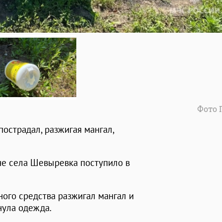
Фото 
острадал, разжигая мангал,
не села Шевыревка поступило в
ого средства разжигал мангал и
нула одежда.