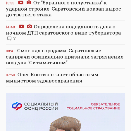
От "буранного полустанка" к
15:33
ударной стройке. Саратовский вокзал вырос
до третьего этажа
Определена подсудность дела о
14:48
ночном ДТП саратовского вице-губернатора
7
Смог над городами. Саратовские
08:41
санврачи официально признали загрязнение
воздуха "Ситиматиком"
Олег Костин станет областным
07:50
министром здравоохранения