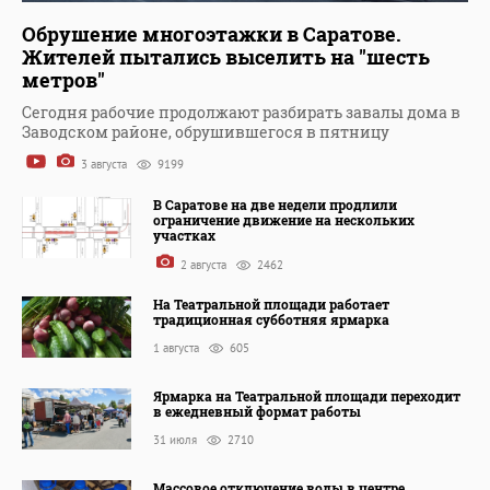
Обрушение многоэтажки в Саратове.
Жителей пытались выселить на "шесть
метров"
Сегодня рабочие продолжают разбирать завалы дома в
Заводском районе, обрушившегося в пятницу
3 августа
9199
В Саратове на две недели продлили
ограничение движение на нескольких
участках
2 августа
2462
На Театральной площади работает
традиционная субботняя ярмарка
1 августа
605
Ярмарка на Театральной площади переходит
в ежедневный формат работы
31 июля
2710
Массовое отключение воды в центре