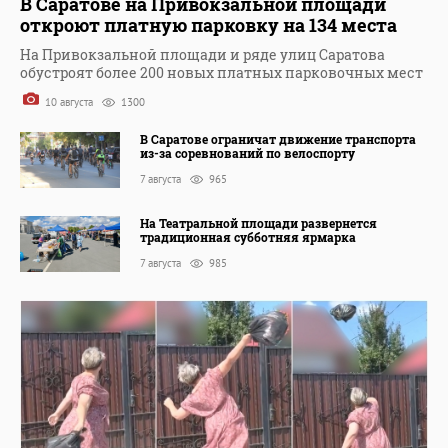
В Саратове на Привокзальной площади
откроют платную парковку на 134 места
На Привокзальной площади и ряде улиц Саратова
обустроят более 200 новых платных парковочных мест
10 августа
1300
В Саратове ограничат движение транспорта
из-за соревнований по велоспорту
7 августа
965
На Театральной площади развернется
традиционная субботняя ярмарка
7 августа
985