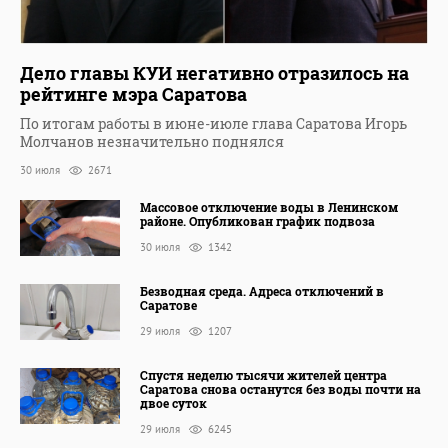
Дело главы КУИ негативно отразилось на
рейтинге мэра Саратова
По итогам работы в июне-июле глава Саратова Игорь
Молчанов незначительно поднялся
30 июля
2671
Массовое отключение воды в Ленинском
районе. Опубликован график подвоза
30 июля
1342
Безводная среда. Адреса отключений в
Саратове
29 июля
1207
Спустя неделю тысячи жителей центра
Саратова снова останутся без воды почти на
двое суток
29 июля
6245