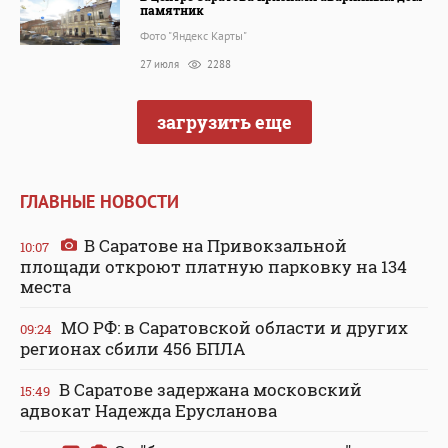
памятник
Фото "Яндекс Карты"
27 июля
2288
загрузить еще
ГЛАВНЫЕ НОВОСТИ
В Саратове на Привокзальной
10:07
площади откроют платную парковку на 134
места
МО РФ: в Саратовской области и других
09:24
регионах сбили 456 БПЛА
В Саратове задержана московский
15:49
адвокат Надежда Ерусланова