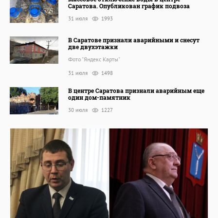
Саратова. Опубликован график подвоза
31 июля
1993
В Саратове признали аварийными и снесут
две двухэтажки
Фото "Яндекс Карты"
31 июля
1498
В центре Саратова признали аварийным еще
один дом-памятник
30 июля
1227