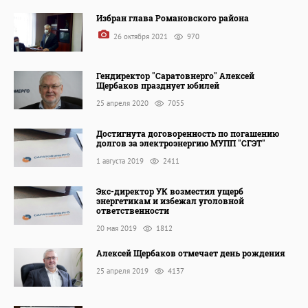
Избран глава Романовского района
26 октября 2021
970
Гендиректор "Саратовнерго" Алексей
Щербаков празднует юбилей
25 апреля 2020
7055
Достигнута договоренность по погашению
долгов за электроэнергию МУПП "СГЭТ"
1 августа 2019
2411
Экс-директор УК возместил ущерб
энергетикам и избежал уголовной
ответственности
20 мая 2019
1812
Алексей Щербаков отмечает день рождения
25 апреля 2019
4137