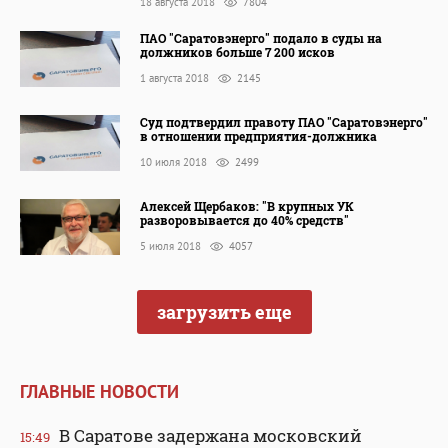
18 августа 2018
7804
ПАО "Саратовэнерго" подало в суды на
должников больше 7 200 исков
1 августа 2018
2145
Cуд подтвердил правоту ПАО "Саратовэнерго"
в отношении предприятия-должника
10 июля 2018
2499
Алексей Щербаков: "В крупных УК
разворовывается до 40% средств"
5 июля 2018
4057
загрузить еще
ГЛАВНЫЕ НОВОСТИ
В Саратове задержана московский
15:49