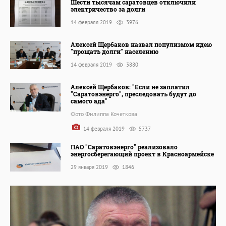
Шести тысячам саратовцев отключили
электричество за долги
14 февраля 2019
3976
Алексей Щербаков назвал популизмом идею
"прощать долги" населению
14 февраля 2019
3880
Алексей Щербаков: "Если не заплатил
"Саратовэнерго", преследовать будут до
самого ада"
Фото Филиппа Кочеткова
14 февраля 2019
5737
ПАО "Саратовэнерго" реализовало
энергосберегающий проект в Красноармейске
29 января 2019
1846