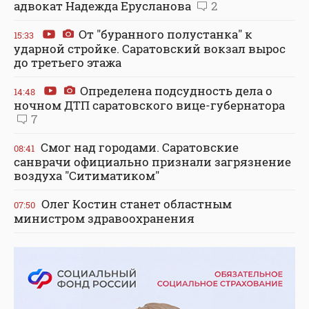
адвокат Надежда Ерусланова
2
От "буранного полустанка" к
15:33
ударной стройке. Саратовский вокзал вырос
до третьего этажа
Определена подсудность дела о
14:48
ночном ДТП саратовского вице-губернатора
7
Смог над городами. Саратовские
08:41
санврачи официально признали загрязнение
воздуха "Ситиматиком"
Олег Костин станет областным
07:50
министром здравоохранения