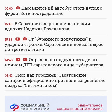
Пассажирский автобус столкнулся с
09:00
фурой. Есть пострадавшие
В Саратове задержана московский
15:49
адвокат Надежда Ерусланова
От "буранного полустанка" к
15:33
ударной стройке. Саратовский вокзал вырос
до третьего этажа
Определена подсудность дела о
14:48
ночном ДТП саратовского вице-губернатора
Смог над городами. Саратовские
08:41
санврачи официально признали загрязнение
воздуха "Ситиматиком"