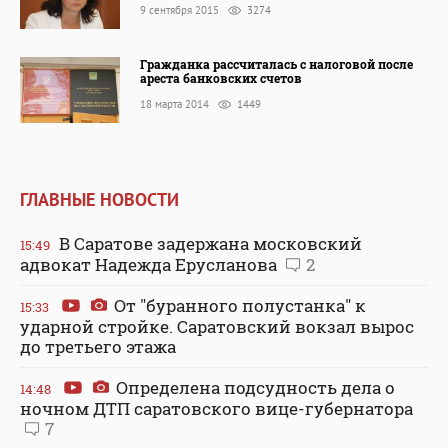
9 сентября 2015
3274
Гражданка рассчиталась с налоговой после
ареста банковских счетов
18 марта 2014
1449
ГЛАВНЫЕ НОВОСТИ
В Саратове задержана московский
15:49
адвокат Надежда Ерусланова
2
От "буранного полустанка" к
15:33
ударной стройке. Саратовский вокзал вырос
до третьего этажа
Определена подсудность дела о
14:48
ночном ДТП саратовского вице-губернатора
7