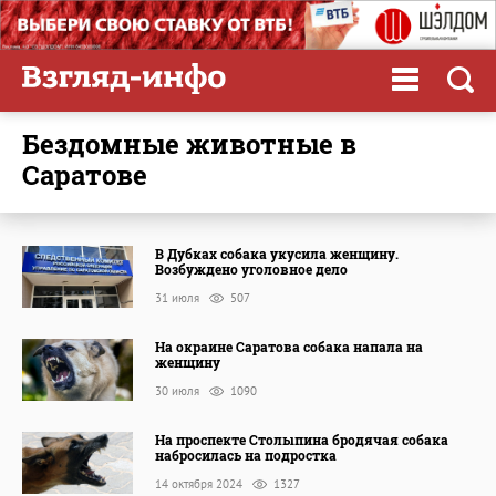
бездомные животные в
Саратове
В Дубках собака укусила женщину.
Возбуждено уголовное дело
31 июля
507
На окраине Саратова собака напала на
женщину
30 июля
1090
На проспекте Столыпина бродячая собака
набросилась на подростка
14 октября 2024
1327