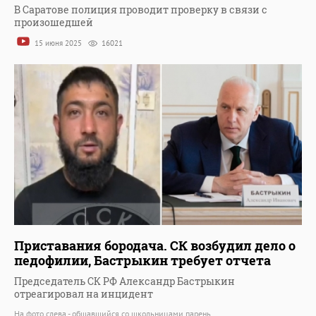
В Саратове полиция проводит проверку в связи с
произошедшей
15 июня 2025
16021
Приставания бородача. СК возбудил дело о
педофилии, Бастрыкин требует отчета
Председатель СК РФ Александр Бастрыкин
отреагировал на инцидент
На фото слева - общавшийся со школьницами парень