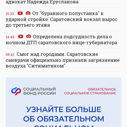
адвокат Надежда Ерусланова
От "буранного полустанка" к
15:33
ударной стройке. Саратовский вокзал вырос
до третьего этажа
Определена подсудность дела о
14:48
ночном ДТП саратовского вице-губернатора
Смог над городами. Саратовские
08:41
санврачи официально признали загрязнение
воздуха "Ситиматиком"