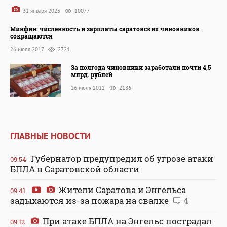
31 января 2023
10077
Минфин: численность и зарплаты саратовских чиновников
сокращаются
26 июля 2017
2721
За полгода чиновники заработали почти 4,5
млрд. рублей
26 июля 2012
2186
ГЛАВНЫЕ НОВОСТИ
Губернатор предупредил об угрозе атаки
09:54
БПЛА в Саратовской области
Жители Саратова и Энгельса
09:41
задыхаются из-за пожара на свалке
4
При атаке БПЛА на Энгельс пострадал
09:12