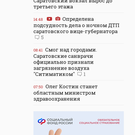
Саратовский вокзал вырос до
третьего этажа
Определена
14:48
подсудность дела о ночном ДТП
саратовского вице-губернатора
5
Смог над городами.
08:41
Саратовские санврачи
официально признали
загрязнение воздуха
"Ситиматиком"
1
Олег Костин станет
07:50
областным министром
здравоохранения