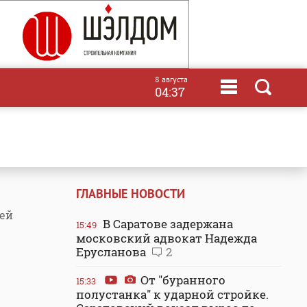
8 августа
04:37
ГЛАВНЫЕ НОВОСТИ
рей
В Саратове задержана
15:49
московский адвокат Надежда
Ерусланова
2
От "буранного
15:33
полустанка" к ударной стройке.