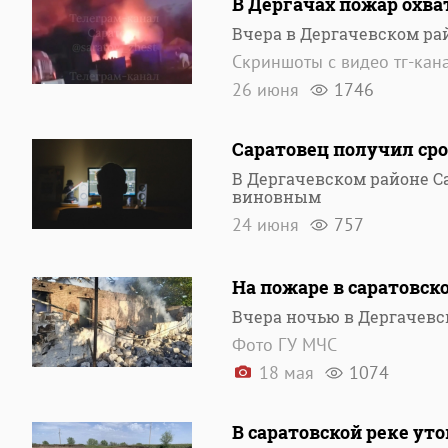
В Дергачах пожар охва
Вчера в Дергачевском ра
Скриншоты с видео тг-кана
26 июня
1746
Саратовец получил ср
В Дергачевском районе С
виновным
24 июня
757
На пожаре в саратовск
Вчера ночью в Дергачевс
Фото ГУ МЧС
18 мая
1074
В саратовской реке ут