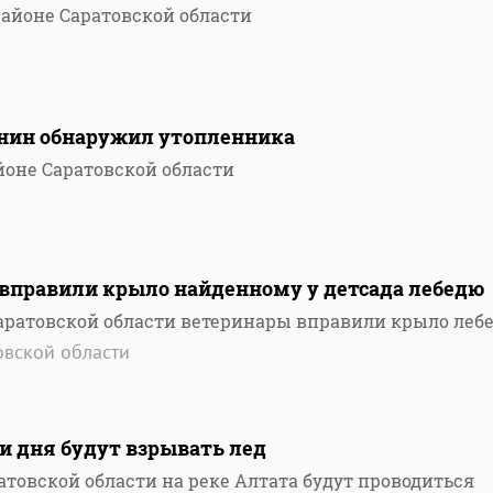
районе Саратовской области
нин обнаружил утопленника
йоне Саратовской области
 вправили крыло найденному у детсада лебедю
аратовской области ветеринары вправили крыло леб
овской области
ри дня будут взрывать лед
атовской области на реке Алтата будут проводиться