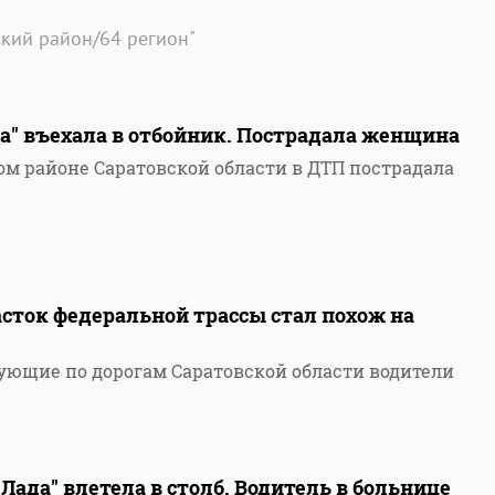
ский район/64 регион"
а" въехала в отбойник. Пострадала женщина
ом районе Саратовской области в ДТП пострадала
сток федеральной трассы стал похож на
ующие по дорогам Саратовской области водители
"Лада" влетела в столб. Водитель в больнице