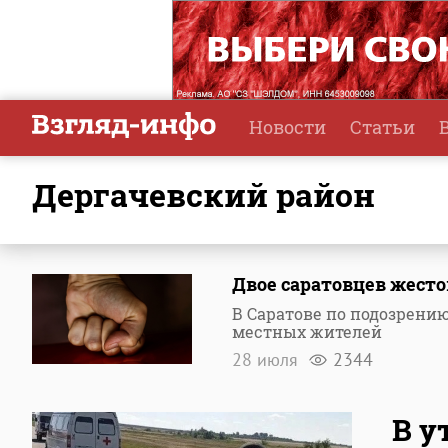
Новости
Статьи
Дергачевский район
Двое саратовцев жесто
В Саратове по подозрени
местных жителей
28 июля
2344
В у