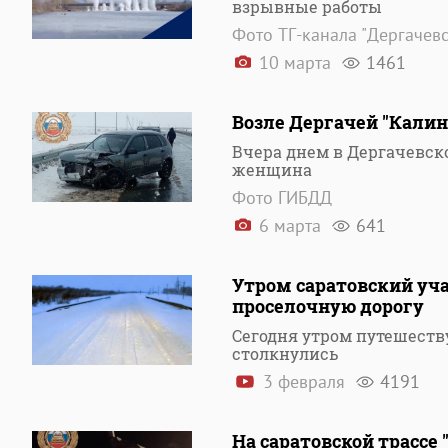
взрывные работы
Фото ТГ-канала "Дергачев
10 марта
1461
Возле Дергачей "Калин
Вчера днем в Дергачевск
женщина
Фото ГИБДД
6 марта
641
Утром саратовский уча
проселочную дорогу
Сегодня утром путешеств
столкнулись
3 февраля
4191
На саратовской трассе 