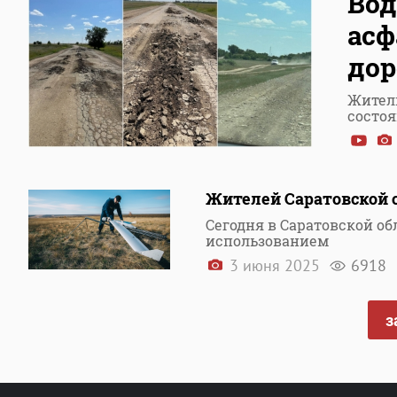
Вод
асф
дор
Жител
состо
Жителей Саратовской 
Сегодня в Саратовской об
использованием
3 июня 2025
6918
з