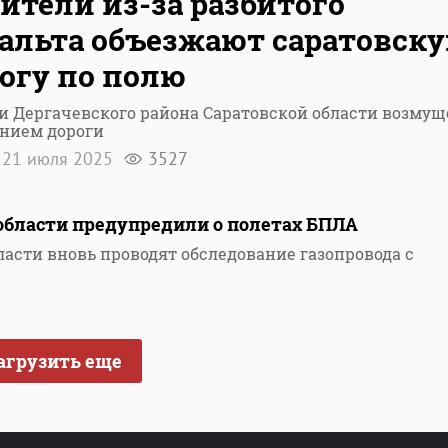
ители из-за разбитого
альта объезжают саратовск
огу по полю
и Дергачевского района Саратовской области возму
янием дороги
21 июля 2025
3527
области предупредили о полетах БПЛА
ласти вновь проводят обследование газопровода с
агрузить еще