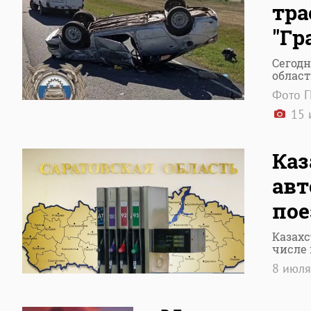
тра
"Гр
Сегодн
облас
Фото 
15 
Каз
ав
пое
Казахс
числе 
8 июл