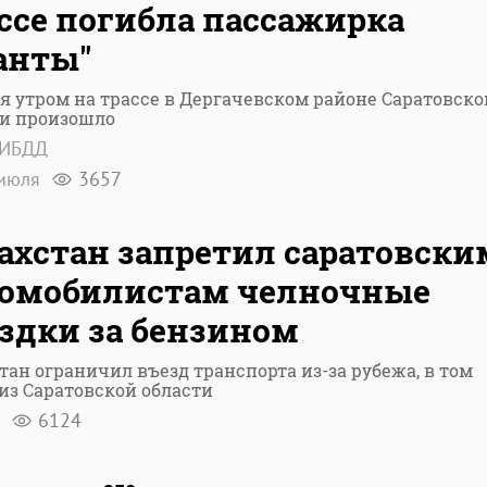
ссе погибла пассажирка
анты"
я утром на трассе в Дергачевском районе Саратовско
ти произошло
ГИБДД
июля
3657
ахстан запретил саратовски
томобилистам челночные
здки за бензином
тан ограничил въезд транспорта из-за рубежа, в том
из Саратовской области
я
6124