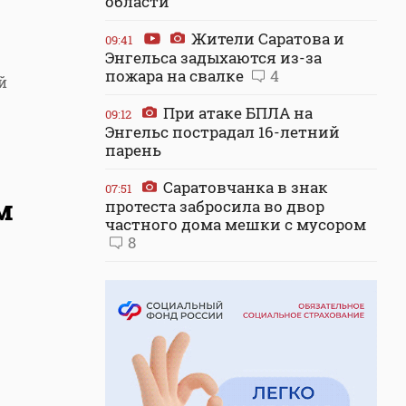
области
Жители Саратова и
09:41
Энгельса задыхаются из-за
пожара на свалке
4
й
При атаке БПЛА на
09:12
Энгельс пострадал 16-летний
парень
Саратовчанка в знак
07:51
м
протеста забросила во двор
частного дома мешки с мусором
8